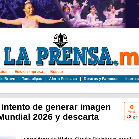
atus
Edición Impresa
Buscar
io Bravo
Tamaulipas
Alerta Policiaca
Rostros y Famosos
Interna
 intento de generar imagen
0
Votos
Mundial 2026 y descarta