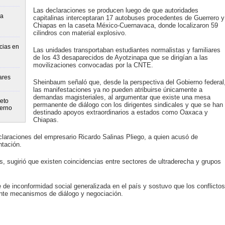
Las declaraciones se producen luego de que autoridades
la
capitalinas interceptaran 17 autobuses procedentes de Guerrero y
Chiapas en la caseta México-Cuernavaca, donde localizaron 59
cilindros con material explosivo.
cias en
Las unidades transportaban estudiantes normalistas y familiares
de los 43 desaparecidos de Ayotzinapa que se dirigían a las
movilizaciones convocadas por la CNTE.
ares
Sheinbaum señaló que, desde la perspectiva del Gobierno federal
las manifestaciones ya no pueden atribuirse únicamente a
demandas magisteriales, al argumentar que existe una mesa
eto
permanente de diálogo con los dirigentes sindicales y que se han
ierno
destinado apoyos extraordinarios a estados como Oaxaca y
Chiapas.
claraciones del empresario Ricardo Salinas Pliego, a quien acusó de
ntación.
, sugirió que existen coincidencias entre sectores de ultraderecha y grupos
de inconformidad social generalizada en el país y sostuvo que los conflictos
ante mecanismos de diálogo y negociación.