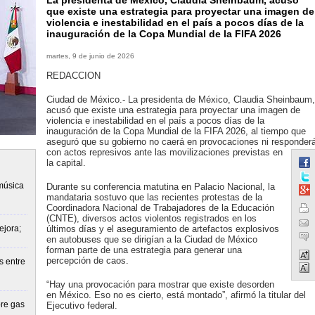
La presidenta de México, Claudia Sheinbaum, acusó
que existe una estrategia para proyectar una imagen de
violencia e inestabilidad en el país a pocos días de la
inauguración de la Copa Mundial de la FIFA 2026
martes, 9 de junio de 2026
REDACCION
Ciudad de México.- La presidenta de México, Claudia Sheinbaum,
acusó que existe una estrategia para proyectar una imagen de
violencia e inestabilidad en el país a pocos días de la
inauguración de la Copa Mundial de la FIFA 2026, al tiempo que
aseguró que su gobierno no caerá en provocaciones ni responder
con actos represivos ante las movilizaciones previstas en
la capital.
música
Durante su conferencia matutina en Palacio Nacional, la
mandataria sostuvo que las recientes protestas de la
Coordinadora Nacional de Trabajadores de la Educación
(CNTE), diversos actos violentos registrados en los
ejora;
últimos días y el aseguramiento de artefactos explosivos
en autobuses que se dirigían a la Ciudad de México
forman parte de una estrategia para generar una
percepción de caos.
s entre
“Hay una provocación para mostrar que existe desorden
en México. Eso no es cierto, está montado”, afirmó la titular del
re gas
Ejecutivo federal.