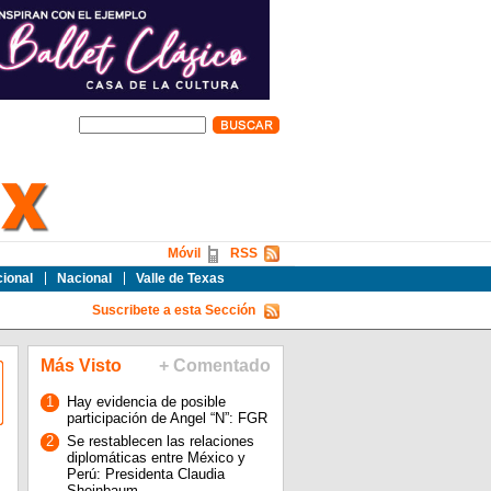
Móvil
RSS
cional
Nacional
Valle de Texas
Suscribete a esta Sección
Más Visto
+ Comentado
1
Hay evidencia de posible
participación de Angel “N”: FGR
2
Se restablecen las relaciones
diplomáticas entre México y
Perú: Presidenta Claudia
Sheinbaum