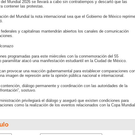
del Mundial 2026 se llevará a cabo sin contratiempos y descartó que las
ra contener las protestas.
ción del Mundial la nota internacional sea que el Gobierno de México reprim
ó.
s federales y capitalinas mantendrán abiertos los canales de comunicación
aciones.
alconazo
ones programadas para este miércoles con la conmemoración del 55
 paramilitar atacó una manifestación estudiantil en la Ciudad de México.
scan provocar una reacción gubernamental para establecer comparaciones co
na imagen de represión ante la opinión pública nacional e internacional.
ontención, diálogo permanente y coordinación con las autoridades de la
frontación”, sostuvo.
ministración privilegiará el diálogo y aseguró que existen condiciones para
lizaciones como la realización de los eventos relacionados con la Copa Mundial
ulo