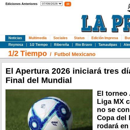
Ediciones Anteriores
Noticias
Multimedia
Sociales
Status
Edición Impresa
Bu
Reynosa
1/2 Tiempo
Ribereña
Rio Bravo
Tamaulipas
Ale
1/2 Tiempo
/
Futbol Mexicano
El Apertura 2026 iniciará tres dí
Final del Mundial
El torneo
Liga MX 
no se con
Copa del 
rodará en