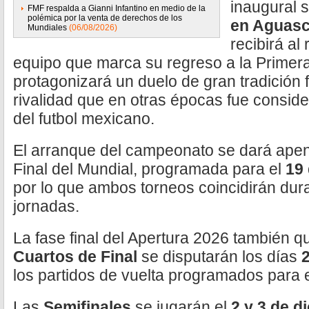
inaugural s
FMF respalda a Gianni Infantino en medio de la
polémica por la venta de derechos de los
en Aguasc
Mundiales
(06/08/2026)
recibirá al
equipo que marca su regreso a la Primera
protagonizará un duelo de gran tradición 
rivalidad que en otras épocas fue conside
del futbol mexicano.
El arranque del campeonato se dará apena
Final del Mundial, programada para el
19 
por lo que ambos torneos coincidirán dur
jornadas.
La fase final del Apertura 2026 también q
Cuartos de Final
se disputarán los días
los partidos de vuelta programados para 
Las
Semifinales
se jugarán el
2 y 3 de d