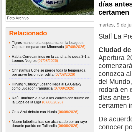
días antes
certamen 
Foto Archivo
martes, 9 de j
Relacionado
Staff La P
Tigres mantiene la esperanza en la Leagues
Cup tras empatar con Minnesota
(07/08/2026)
Ciudad de
Apertura 2
Habla Correcaminos en la cancha: le pega 3-1 a
Leones Negros
(07/08/2026)
comenzará
Christantus Uche se pierde toda la temporada
conozca a
por grave lesión de rodilla
(07/08/2026)
del Mundo,
Hirving “Chucky” Lozano llega al LA Galaxy
rodará en e
como Jugador Franquicia
(07/08/2026)
días antes 
Raúl Jiménez vuelve a los Wolves con triunfo en
la Copa de la Liga
(07/08/2026)
certamen i
Cruz Azul debuta con triunfo
(06/08/2026)
De acuerdo
Muere futbolista tras ser alcanzado por un rayo
conocer por
durante partido en Tailandia
(06/08/2026)