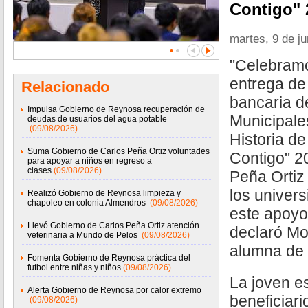
Contigo" 
martes, 9 de j
"Celebramo
entrega de 
Relacionado
bancaria d
Impulsa Gobierno de Reynosa recuperación de
Municipale
deudas de usuarios del agua potable
(09/08/2026)
Historia d
Suma Gobierno de Carlos Peña Ortiz voluntades
Contigo" 2
para apoyar a niños en regreso a
clases
(09/08/2026)
Peña Ortiz
los univer
Realizó Gobierno de Reynosa limpieza y
chapoleo en colonia Almendros
(09/08/2026)
este apoyo
Llevó Gobierno de Carlos Peña Ortiz atención
declaró Mo
veterinaria a Mundo de Pelos
(09/08/2026)
alumna de 
Fomenta Gobierno de Reynosa práctica del
futbol entre niñas y niños
(09/08/2026)
La joven e
Alerta Gobierno de Reynosa por calor extremo
beneficiar
(09/08/2026)