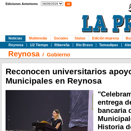
Ediciones Anteriores
Noticias
Multimedia
Sociales
Status
Edición Impresa
Bu
Reynosa
1/2 Tiempo
Ribereña
Rio Bravo
Tamaulipas
Ale
Reynosa
/
Gobierno
Reconocen universitarios apoy
Municipales en Reynosa
"Celebram
entrega de
bancaria 
Municipal
Historia 