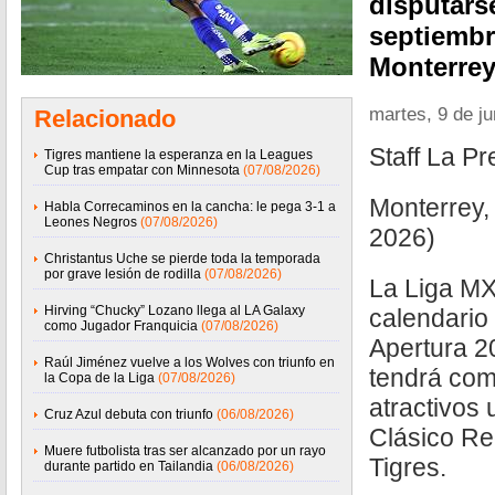
disputars
septiembr
Monterre
martes, 9 de j
Relacionado
Staff La P
Tigres mantiene la esperanza en la Leagues
Cup tras empatar con Minnesota
(07/08/2026)
Monterrey,
Habla Correcaminos en la cancha: le pega 3-1 a
Leones Negros
(07/08/2026)
2026)
Christantus Uche se pierde toda la temporada
por grave lesión de rodilla
(07/08/2026)
La Liga MX
Hirving “Chucky” Lozano llega al LA Galaxy
calendario 
como Jugador Franquicia
(07/08/2026)
Apertura 2
Raúl Jiménez vuelve a los Wolves con triunfo en
tendrá com
la Copa de la Liga
(07/08/2026)
atractivos
Cruz Azul debuta con triunfo
(06/08/2026)
Clásico Re
Muere futbolista tras ser alcanzado por un rayo
Tigres.
durante partido en Tailandia
(06/08/2026)