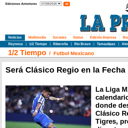
Ediciones Anteriores
Noticias
Multimedia
Sociales
Status
Edición Impresa
Bu
Reynosa
1/2 Tiempo
Ribereña
Rio Bravo
Tamaulipas
Ale
1/2 Tiempo
/
Futbol Mexicano
Será Clásico Regio en la Fecha
La Liga M
calendari
donde des
Clásico R
Tigres, p