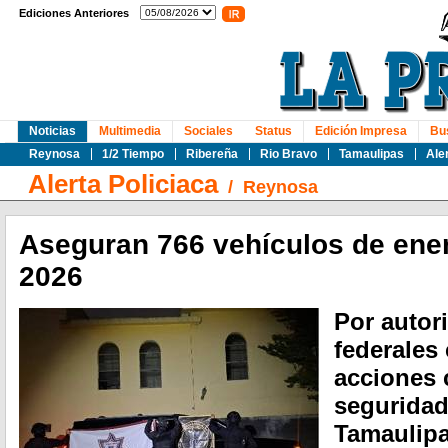
Ediciones Anteriores
Noticias
Multimedia
Sociales
Status
Edición Impresa
Bu
Reynosa
1/2 Tiempo
Ribereña
Rio Bravo
Tamaulipas
Ale
Alerta Policiaca
/
Reynosa
Aseguran 766 vehículos de ene
2026
Por autor
federales
acciones 
segurida
Tamaulipa