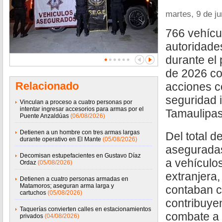
martes, 9 de j
766 vehícu
autoridades
durante el
de 2026 co
Relacionado
acciones c
seguridad
Vinculan a proceso a cuatro personas por
intentar ingresar accesorios para armas por el
Tamaulipas
Puente Anzaldúas
(06/08/2026)
Detienen a un hombre con tres armas largas
Del total d
durante operativo en El Mante
(05/08/2026)
aseguradas
Decomisan estupefacientes en Gustavo Díaz
a vehículo
Ordaz
(05/08/2026)
extranjera
Detienen a cuatro personas armadas en
Matamoros; aseguran arma larga y
contaban c
cartuchos
(05/08/2026)
contribuye
Taquerías convierten calles en estacionamientos
combate a 
privados
(04/08/2026)