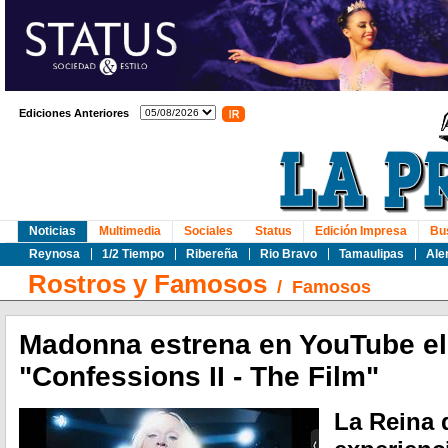
Ediciones Anteriores
Noticias
Multimedia
Sociales
Status
Edición Impresa
Bu
Reynosa
1/2 Tiempo
Ribereña
Rio Bravo
Tamaulipas
Ale
Rostros y Famosos
/
Famosos
Madonna estrena en YouTube el
"Confessions II - The Film"
La Reina 