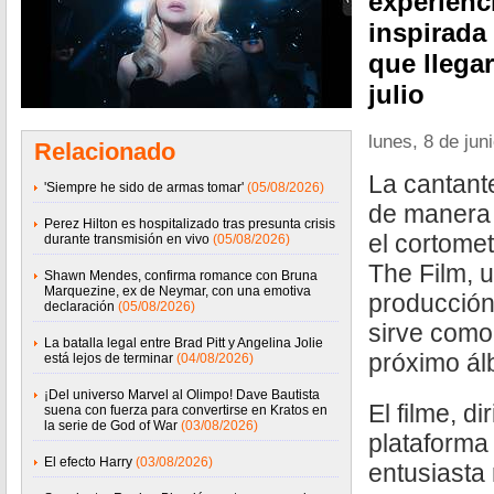
experienc
inspirada
que llegar
julio
lunes, 8 de jun
Relacionado
La cantan
'Siempre he sido de armas tomar'
(05/08/2026)
de manera 
Perez Hilton es hospitalizado tras presunta crisis
el cortomet
durante transmisión en vivo
(05/08/2026)
The Film, 
Shawn Mendes, confirma romance con Bruna
Marquezine, ex de Neymar, con una emotiva
producción
declaración
(05/08/2026)
sirve como
La batalla legal entre Brad Pitt y Angelina Jolie
próximo ál
está lejos de terminar
(04/08/2026)
¡Del universo Marvel al Olimpo! Dave Bautista
El filme, di
suena con fuerza para convertirse en Kratos en
la serie de God of War
(03/08/2026)
plataforma 
El efecto Harry
(03/08/2026)
entusiasta