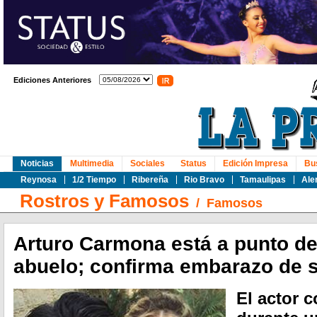
Ediciones Anteriores
Noticias
Multimedia
Sociales
Status
Edición Impresa
Bu
Reynosa
1/2 Tiempo
Ribereña
Rio Bravo
Tamaulipas
Ale
Rostros y Famosos
/
Famosos
Arturo Carmona está a punto de
abuelo; confirma embarazo de s
El actor c