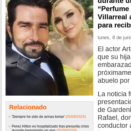
durante u
“Perfume 
Villarreal
para recib
lunes, 8 de jun
El actor A
que su hij
embarazada
próximamen
abuelo por
La noticia
presentaci
Relacionado
de Gardeni
Rafael, do
'Siempre he sido de armas tomar'
(05/08/2026)
conductor 
Perez Hilton es hospitalizado tras presunta crisis
durante transmisión en vivo
(05/08/2026)