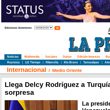
Ediciones Anteriores
Noticias
Multimedia
Sociales
Status
Edición Impresa
Bu
Reynosa
1/2 Tiempo
Ribereña
Rio Bravo
Tamaulipas
Ale
Internacional
/
Medio Oriente
Llega Delcy Rodríguez a Turquía
sorpresa
La presid