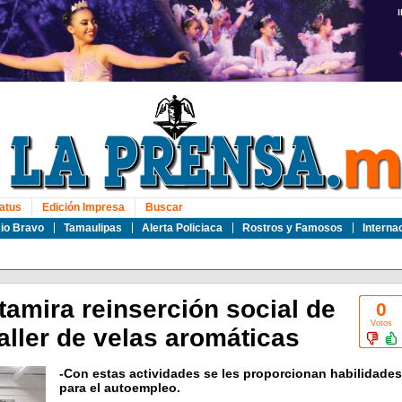
atus
Edición Impresa
Buscar
io Bravo
Tamaulipas
Alerta Policiaca
Rostros y Famosos
Interna
amira reinserción social de
0
Votos
aller de velas aromáticas
-Con estas actividades se les proporcionan habilidades
para el autoempleo.