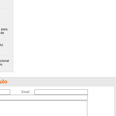
n para
 de
DU
cional
vo
ulo
Email