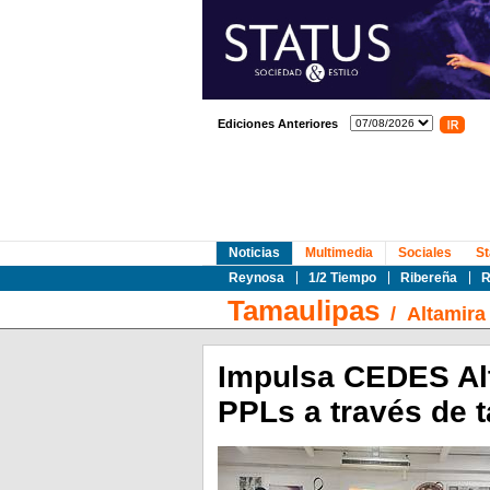
Ediciones Anteriores
Noticias
Multimedia
Sociales
St
Reynosa
1/2 Tiempo
Ribereña
R
Tamaulipas
/
Altamira
Impulsa CEDES Alt
PPLs a través de t