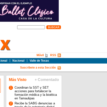
Móvil
RSS
cional
Nacional
Valle de Texas
Suscribete a esta Sección
Más Visto
+ Comentado
1
Coordinan la SST y SET
acciones para fortalecer la
formación médica y la bioética
en Tamaulipas
2
Recibe la SABG denuncias a
través de la estrategia digital