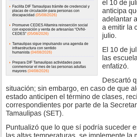
el 10 de j
Facilita DIF Tamaulipas trámite de credencial y
anticipa q
placas de circulación para personas con
discapacidad
(05/08/2026)
adelantar a
Promueve CEDES Altamira reinserción social
a emitir la
con exposición y venta de artesanías “OVNI-
CEDES”
(05/08/2026)
julio.
Tamaulipas sigue impulsando una agenda de
El 10 de ju
infraestructura con sentido
humanista
(04/08/2026)
las escuel
Prepara DIF Tamaulipas actividades para
enfatizó.
conmemorar el mes de las personas adultas
mayores
(04/08/2026)
Descartó q
situación; sin embargo, en caso de que al
estado anticipen el término de clases, rec
correspondientes por parte de la Secreta
Tamaulipas (SET).
Puntualizó que lo que sí podría suceder 
las altas temperaturas, se implemente la 