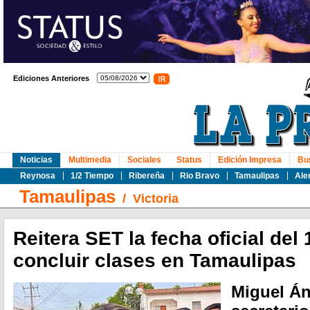
Ediciones Anteriores
Noticias
Multimedia
Sociales
Status
Edición Impresa
Bu
Reynosa
1/2 Tiempo
Ribereña
Rio Bravo
Tamaulipas
Ale
Tamaulipas
/
Victoria
Reitera SET la fecha oficial del 
concluir clases en Tamaulipas
Miguel Án