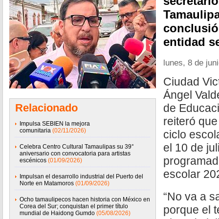
secretari
Tamaulipas
conclusión
entidad se
lunes, 8 de jun
Ciudad Vic
Ángel Vald
Relacionado
de Educaci
reiteró que
Impulsa SEBIEN la mejora
comunitaria
(02/11/2026)
ciclo escol
el 10 de ju
Celebra Centro Cultural Tamaulipas su 39°
aniversario con convocatoria para artistas
programado
escénicos
(01/09/2026)
escolar 20
Impulsan el desarrollo industrial del Puerto del
Norte en Matamoros
(01/09/2026)
“No va a sa
Ocho tamaulipecos hacen historia con México en
Corea del Sur; conquistan el primer título
porque el t
mundial de Haidong Gumdo
(05/08/2026)