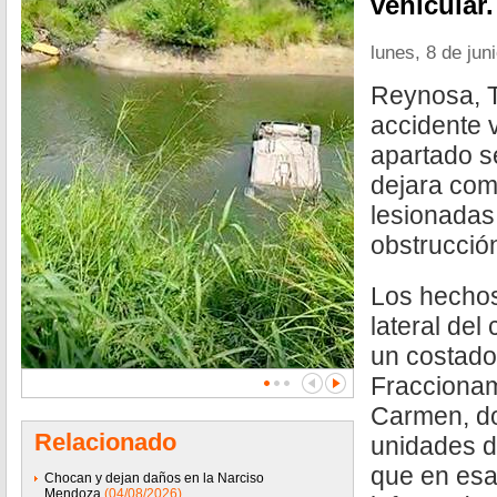
vehicular.
lunes, 8 de jun
Reynosa, T
accidente v
apartado s
dejara com
lesionadas
obstrucción
Los hechos
lateral del
un costado
Fraccionam
Carmen, d
Relacionado
unidades d
que en esa
Chocan y dejan daños en la Narciso
Mendoza
(04/08/2026)