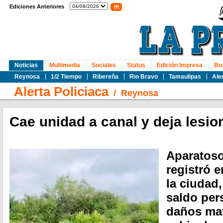
Ediciones Anteriores
Noticias
Multimedia
Sociales
Status
Edición Impresa
Bu
Reynosa
1/2 Tiempo
Ribereña
Rio Bravo
Tamaulipas
Ale
Alerta Policiaca
/
Reynosa
Cae unidad a canal y deja lesi
Aparatoso
registró 
la ciudad
saldo per
daños mat