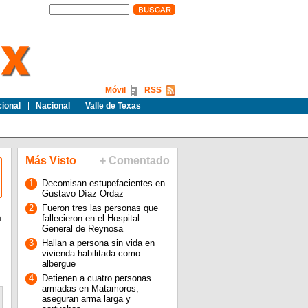
Móvil
RSS
cional
Nacional
Valle de Texas
Más Visto
+ Comentado
1
Decomisan estupefacientes en
Gustavo Díaz Ordaz
2
Fueron tres las personas que
n
fallecieron en el Hospital
General de Reynosa
3
Hallan a persona sin vida en
vivienda habilitada como
albergue
4
Detienen a cuatro personas
armadas en Matamoros;
aseguran arma larga y