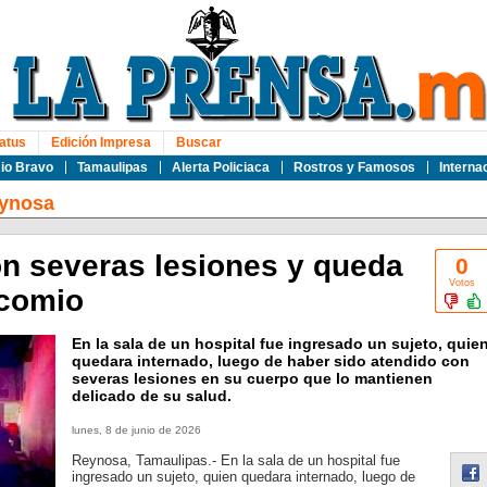
atus
Edición Impresa
Buscar
io Bravo
Tamaulipas
Alerta Policiaca
Rostros y Famosos
Interna
ynosa
on severas lesiones y queda
0
Votos
ocomio
En la sala de un hospital fue ingresado un sujeto, quie
quedara internado, luego de haber sido atendido con
severas lesiones en su cuerpo que lo mantienen
delicado de su salud.
lunes, 8 de junio de 2026
Reynosa, Tamaulipas.- En la sala de un hospital fue
ingresado un sujeto, quien quedara internado, luego de