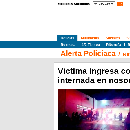
Ediciones Anteriores
Noticias
Multimedia
Sociales
St
Reynosa
1/2 Tiempo
Ribereña
R
Alerta Policiaca
/
Re
Víctima ingresa c
internada en nos