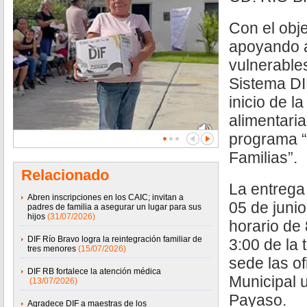
Con el obje
apoyando a
vulnerables
Sistema DI
inicio de l
alimentari
programa “
Familias”.
Relacionado
La entrega
Abren inscripciones en los CAIC; invitan a
05 de junio
padres de familia a asegurar un lugar para sus
hijos
(31/07/2026)
horario de
DIF Río Bravo logra la reintegración familiar de
3:00 de la
tres menores
(15/07/2026)
sede las of
DIF RB fortalece la atención médica
Municipal 
(13/07/2026)
Payaso.
Agradece DIF a maestras de los