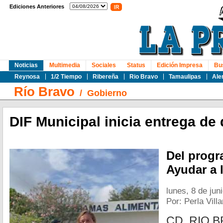
Ediciones Anteriores
Noticias
Multimedia
Sociales
Status
Edición Impresa
Bu
Reynosa
1/2 Tiempo
Ribereña
Rio Bravo
Tamaulipas
Ale
Río Bravo
/
Gobierno
DIF Municipal inicia entrega de
Del progr
Ayudar a 
lunes, 8 de jun
Por: Perla Vill
CD. RIO B