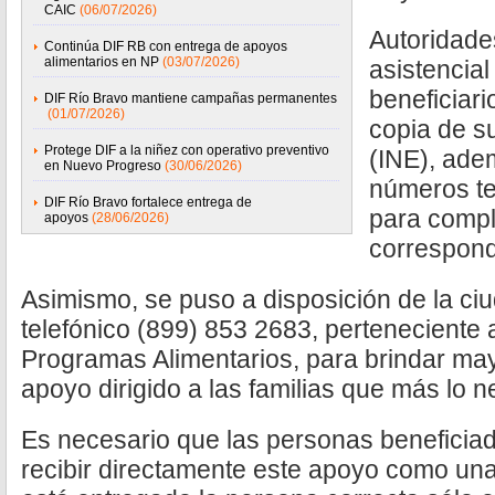
CAIC
(06/07/2026)
Autoridade
Continúa DIF RB con entrega de apoyos
alimentarios en NP
(03/07/2026)
asistencial
beneficiar
DIF Río Bravo mantiene campañas permanentes
(01/07/2026)
copia de su
Protege DIF a la niñez con operativo preventivo
(INE), ade
en Nuevo Progreso
(30/06/2026)
números te
DIF Río Bravo fortalece entrega de
para comple
apoyos
(28/06/2026)
correspond
Asimismo, se puso a disposición de la ci
telefónico (899) 853 2683, perteneciente
Programas Alimentarios, para brindar ma
apoyo dirigido a las familias que más lo n
Es necesario que las personas beneficia
recibir directamente este apoyo como una 