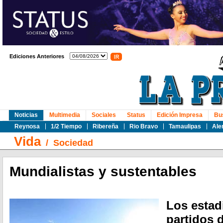
Ediciones Anteriores
Noticias
Multimedia
Sociales
Status
Edición Impresa
Bu
Reynosa
1/2 Tiempo
Ribereña
Rio Bravo
Tamaulipas
Ale
Vida
/
Sociedad
Mundialistas y sustentables
Los estad
partidos 