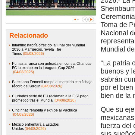
2026.- La 
Sheinbaum
Ceremonia 
Toma de Pr
Nacional d
Relacionado
representa
Infantino habría ofrecido la Final del Mundial
Mundial de
2030 a Marruecos, revela The
Times
(05/08/2026)
“La patria
Pumas arranca con goleada en contra; Charlotte
FC lo exhibe en la Leagues Cup 2026
buenos y l
(04/08/2026)
sabrán cum
Barcelona Femenil rompe el mercado con fichaje
por el bien
récord de Kerolin
(04/08/2026)
bien de la 
Ciudades sede de EU reclaman a la FIFA pago
prometido tras el Mundial
(04/08/2026)
Que su eje
Cincinnati remonta y exhibe al Pachuca
(04/08/2026)
mexicanas 
fuerza del 
México enfrentará a Estados
Unidos
(04/08/2026)
sus sueños