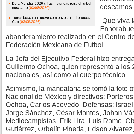
Deja Mundial 2026 cifras históricas para el futbol
deseamos e
mexicano
(03/08/2026)
Tigres busca un nuevo comienzo en la Leagues
¡Que viva l
Cup
(03/08/2026)
Enhorabuen
abanderamiento realizado en el Centro de
Federación Mexicana de Futbol.
La Jefa del Ejecutivo Federal hizo entreg
Guillermo Ochoa, quien representó a los
nacionales, así como al cuerpo técnico.
Asimismo, la mandataria se tomó la foto of
Nacional de México y directivos: Porteros
Ochoa, Carlos Acevedo; Defensas: Israel
Jorge Sánchez, César Montes, Johan Vá
Mediocampistas: Erik Lira, Luis Romo, O
Gutiérrez, Orbelín Pineda, Edson Álvarez