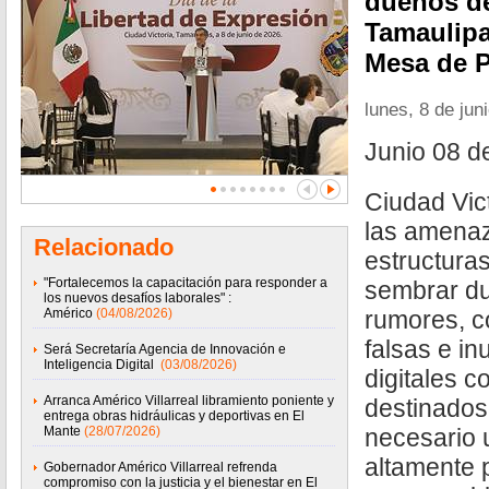
dueños d
Tamaulipa
Mesa de 
lunes, 8 de jun
Junio 08 d
Ciudad Vict
las amena
Relacionado
estructura
"Fortalecemos la capacitación para responder a
sembrar du
los nuevos desafíos laborales" :
Américo
(04/08/2026)
rumores, co
falsas e in
Será Secretaría Agencia de Innovación e
Inteligencia Digital
(03/08/2026)
digitales c
Arranca Américo Villarreal libramiento poniente y
destinados
entrega obras hidráulicas y deportivas en El
Mante
(28/07/2026)
necesario 
altamente p
Gobernador Américo Villarreal refrenda
compromiso con la justicia y el bienestar en El