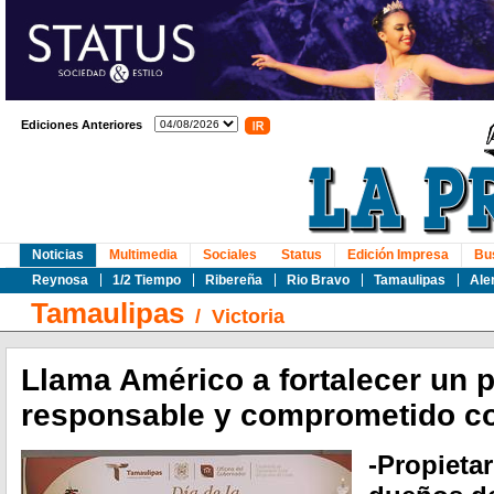
Ediciones Anteriores
Noticias
Multimedia
Sociales
Status
Edición Impresa
Bu
Reynosa
1/2 Tiempo
Ribereña
Rio Bravo
Tamaulipas
Ale
Tamaulipas
/
Victoria
Llama Américo a fortalecer un p
responsable y comprometido co
-Propietar