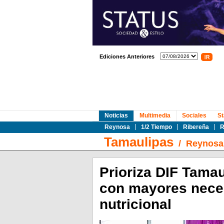
Ediciones Anteriores
Noticias
Multimedia
Sociales
St
Reynosa
1/2 Tiempo
Ribereña
R
Tamaulipas
/
Reynosa
Prioriza DIF Tamau
con mayores nece
nutricional