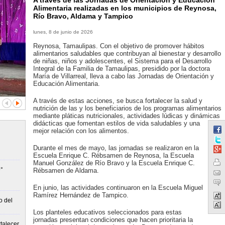
A través de las Jornadas de Orientación y Educación
Alimentaria realizadas en los municipios de Reynosa,
Río Bravo, Aldama y Tampico
lunes, 8 de junio de 2026
Reynosa, Tamaulipas. Con el objetivo de promover hábitos
alimentarios saludables que contribuyan al bienestar y desarrollo
de niñas, niños y adolescentes, el Sistema para el Desarrollo
Integral de la Familia de Tamaulipas, presidido por la doctora
María de Villarreal, lleva a cabo las Jornadas de Orientación y
Educación Alimentaria.
A través de estas acciones, se busca fortalecer la salud y
nutrición de las y los beneficiarios de los programas alimentarios
mediante pláticas nutricionales, actividades lúdicas y dinámicas
didácticas que fomentan estilos de vida saludables y una
mejor relación con los alimentos.
Durante el mes de mayo, las jornadas se realizaron en la
Escuela Enrique C. Rébsamen de Reynosa, la Escuela
Manuel González de Río Bravo y la Escuela Enrique C.
°
Rébsamen de Aldama.
En junio, las actividades continuaron en la Escuela Miguel
Ramírez Hernández de Tampico.
o del
Los planteles educativos seleccionados para estas
jornadas presentan condiciones que hacen prioritaria la
talecer