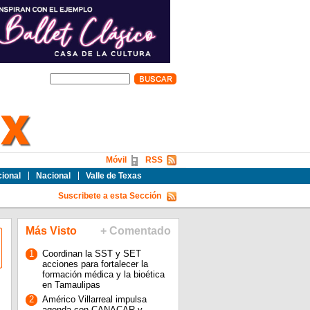
Móvil
RSS
cional
Nacional
Valle de Texas
Suscribete a esta Sección
Más Visto
+ Comentado
1
Coordinan la SST y SET
acciones para fortalecer la
formación médica y la bioética
en Tamaulipas
2
Américo Villarreal impulsa
agenda con CANACAR y