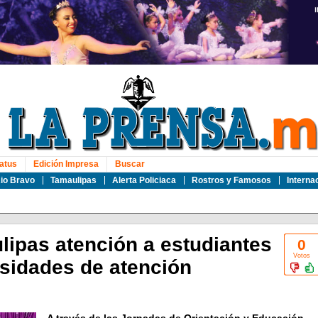
atus
Edición Impresa
Buscar
io Bravo
Tamaulipas
Alerta Policiaca
Rostros y Famosos
Interna
lipas atención a estudiantes
0
Votos
sidades de atención