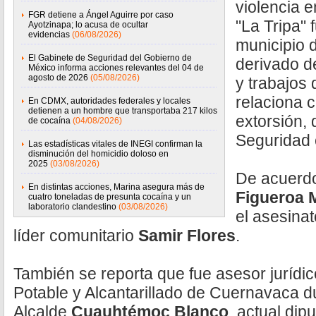
violencia 
FGR detiene a Ángel Aguirre por caso
"La Tripa" 
Ayotzinapa; lo acusa de ocultar
evidencias
(06/08/2026)
municipio 
El Gabinete de Seguridad del Gobierno de
derivado d
México informa acciones relevantes del 04 de
agosto de 2026
(05/08/2026)
y trabajos 
relaciona c
En CDMX, autoridades federales y locales
detienen a un hombre que transportaba 217 kilos
extorsión, 
de cocaína
(04/08/2026)
Seguridad
Las estadísticas vitales de INEGI confirman la
disminución del homicidio doloso en
2025
(03/08/2026)
De acuerdo
En distintas acciones, Marina asegura más de
Figueroa 
cuatro toneladas de presunta cocaína y un
laboratorio clandestino
(03/08/2026)
el asesinat
líder comunitario
Samir Flores
.
También se reporta que fue asesor jurídi
Potable y Alcantarillado de Cuernavaca du
Alcalde
Cuauhtémoc Blanco
, actual dip