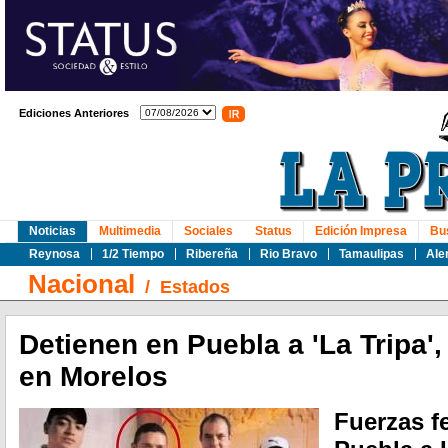
Ediciones Anteriores
Noticias
Multimedia
Sociales
Status
Edición Impresa
Bu
Reynosa
1/2 Tiempo
Ribereña
Rio Bravo
Tamaulipas
Ale
Nacional
/
Estados
Detienen en Puebla a 'La Tripa', 
en Morelos
Fuerzas f