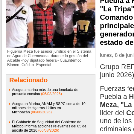
Puebla a 
"La Tripa"
Comando T
principal
generador
estado de
Figueroa Meza fue asesor jurídico en el Sistema
lunes, 8 de jun
de Agua de Cuernavaca, durante la gestión del
Alcalde -hoy diputado federal- Cuauhtémoc
Blanco. Crédito: Especial
Grupo REF
junio 2026
Relacionado
Fuerzas fe
Asegura marina más de una tonelada de
presunta cocaína
(06/08/2026)
Puebla a
H
Meza, "La 
Aseguran Marina, ANAM y SSPC cerca de 10
millones de cigarros Ilícitos en
líder del
Co
Michoacán
(06/08/2026)
uno de los
El Gabinete de Seguridad del Gobierno de
México informa acciones relevantes del 05 de
criminales
agosto de 2026
(06/08/2026)