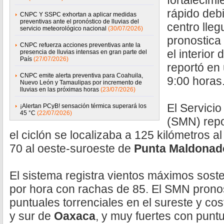
fortalecimi
rápido debi
CNPC Y SSPC exhortan a aplicar medidas
preventivas ante el pronóstico de lluvias del
centro lleg
servicio meteorológico nacional
(30/07/2026)
pronostica 
CNPC refuerza acciones preventivas ante la
el interior
presencia de lluvias intensas en gran parte del
País
(27/07/2026)
reportó en 
CNPC emite alerta preventiva para Coahuila,
9:00 horas
Nuevo León y Tamaulipas por incremento de
lluvias en las próximas horas
(23/07/2026)
El Servici
¡Alertan PCyB! sensación térmica superará los
45 °C
(22/07/2026)
(SMN) repo
el ciclón se localizaba a 125 kilómetros a
70 al oeste-suroeste de
Punta Maldonad
El sistema registra vientos máximos sost
por hora con rachas de 85. El SMN pronos
puntuales torrenciales en el sureste y co
y sur de
Oaxaca
, y muy fuertes con puntu