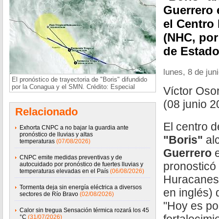
Guerrero 
el Centro
(NHC, por
de Estado
lunes, 8 de jun
El pronóstico de trayectoria de "Boris" difundido
por la Conagua y el SMN. Crédito: Especial
Víctor Oso
(08 junio 2
Relacionado
El centro d
Exhorta CNPC a no bajar la guardia ante
pronóstico de lluvias y altas
"Boris"
al
temperaturas
(07/08/2026)
Guerrero
e
CNPC emite medidas preventivas y de
pronosticó
autocuidado por pronóstico de fuertes lluvias y
temperaturas elevadas en el País
(06/08/2026)
Huracanes 
Tormenta deja sin energía eléctrica a diversos
en inglés)
sectores de Río Bravo
(02/08/2026)
"Hoy es pos
Calor sin tregua Sensación térmica rozará los 45
°C
(31/07/2026)