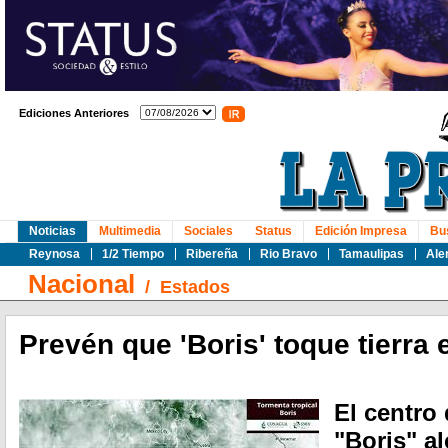
Ediciones Anteriores
Noticias
Multimedia
Sociales
Status
Edición Impresa
Bu
Reynosa
1/2 Tiempo
Ribereña
Rio Bravo
Tamaulipas
Ale
Nacional
/
Estados
Prevén que 'Boris' toque tierra
El centro 
"Boris" al