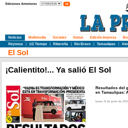
Ediciones Anteriores
Noticias
Multimedia
Sociales
Status
Edición Impresa
Bu
Reynosa
1/2 Tiempo
Ribereña
Rio Bravo
Tamaulipas
Ale
El Sol
¡Calientito!... Ya salió El Sol
Resultados del 
en Tamaulipas: A
lunes, 8 de junio de 20