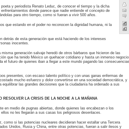
l poeta y periodista Renato Leduc, de conocer el tiempo y la dicha
de enfrentamientos donde parece que nadie entiende el concepto de
ándolas para otro tiempo, como si fueran a vivir 500 años.
uos que estando en el poder no reconocen la dignidad humana, ni la
en detrás de esta generación que está haciendo de los intereses
ersonas inocentes.
a misma generación salvaje heredó de otros bárbaros que hicieron de las
ción que ha tenido México un quehacer cotidiano y hasta un inmenso negocio
a el futuro de quienes iban a llegar a este mundo pagando las consecuencia
pos presentes, con escaso talento político y con unas ganas enfermas de
a costado mucho esfuerzo y dolor convertirse en una sociedad democrática, y
a equilibrar las grandes decisiones que la ciudadanía ha ordenado a sus
O RESOLVER LA CRISIS DE LA NOCHE A LA MAÑANA
e en medio de pugnas abiertas, donde quienes las encabezan o los
 ellos no les llegarán a sus casas los peligrosos desenlaces.
, como si las potencias nucleares decidieran hacer estallar una Tercera
dos Unidos, Rusia y China, entre otras potencias, fueran a salir ilesos y