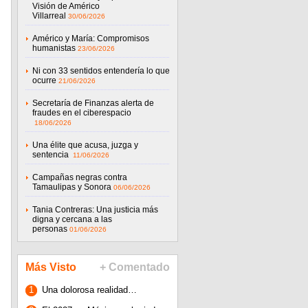
Visión de Américo
Villarreal
30/06/2026
Américo y María: Compromisos
humanistas
23/06/2026
Ni con 33 sentidos entendería lo que
ocurre
21/06/2026
Secretaría de Finanzas alerta de
fraudes en el ciberespacio
18/06/2026
Una élite que acusa, juzga y
sentencia
11/06/2026
Campañas negras contra
Tamaulipas y Sonora
06/06/2026
Tania Contreras: Una justicia más
digna y cercana a las
personas
01/06/2026
Más Visto
+ Comentado
1
Una dolorosa realidad…