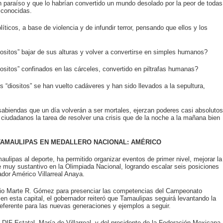
n paraíso y que lo habrían convertido un mundo desolado por la peor de todas
 conocidas.
íticos, a base de violencia y de infundir terror, pensando que ellos y los
sitos” bajar de sus alturas y volver a convertirse en simples humanos?
sitos” confinados en las cárceles, convertido en piltrafas humanas?
“diositos” se han vuelto cadáveres y han sido llevados a la sepultura,
sabiendas que un día volverán a ser mortales, ejerzan poderes casi absolutos
s ciudadanos la tarea de resolver una crisis que de la noche a la mañana bien
TAMAULIPAS EN MEDALLERO NACIONAL: AMÉRICO
ulipas al deporte, ha permitido organizar eventos de primer nivel, mejorar la
ce muy sustantivo en la Olimpiada Nacional, logrando escalar seis posiciones
ador Américo Villarreal Anaya.
stadio Marte R. Gómez para presenciar las competencias del Campeonato
en esta capital, el gobernador reiteró que Tamaulipas seguirá levantando la
ferente para las nuevas generaciones y ejemplos a seguir.
IF Estatal, María de Villarreal, y del presidente de la Federación Mexicana