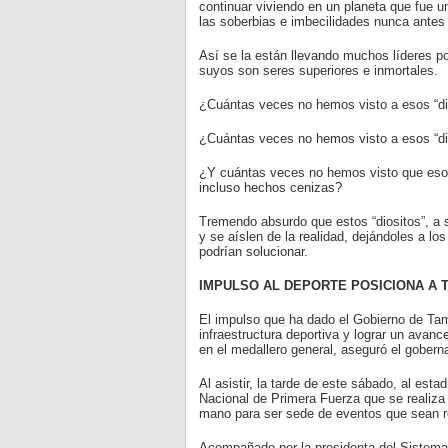
continuar viviendo en un planeta que fue u
las soberbias e imbecilidades nunca antes
Así se la están llevando muchos líderes pol
suyos son seres superiores e inmortales.
¿Cuántas veces no hemos visto a esos “dio
¿Cuántas veces no hemos visto a esos “dio
¿Y cuántas veces no hemos visto que esos 
incluso hechos cenizas?
Tremendo absurdo que estos “diositos”, a 
y se aíslen de la realidad, dejándoles a lo
podrían solucionar.
IMPULSO AL DEPORTE POSICIONA A 
El impulso que ha dado el Gobierno de Tama
infraestructura deportiva y lograr un avan
en el medallero general, aseguró el gobern
Al asistir, la tarde de este sábado, al e
Nacional de Primera Fuerza que se realiza 
mano para ser sede de eventos que sean re
Acompañado por la presidenta del Sistema D