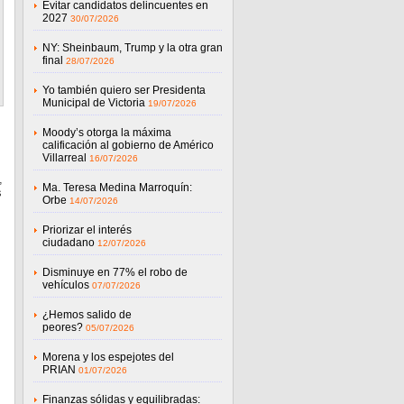
Evitar candidatos delincuentes en
2027
30/07/2026
NY: Sheinbaum, Trump y la otra gran
final
28/07/2026
Yo también quiero ser Presidenta
Municipal de Victoria
19/07/2026
Moody’s otorga la máxima
calificación al gobierno de Américo
Villarreal
16/07/2026
,
Ma. Teresa Medina Marroquín:
s
Orbe
14/07/2026
Priorizar el interés
ciudadano
12/07/2026
Disminuye en 77% el robo de
vehículos
07/07/2026
¿Hemos salido de
peores?
05/07/2026
Morena y los espejotes del
PRIAN
01/07/2026
Finanzas sólidas y equilibradas: