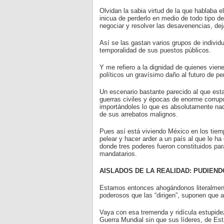
Olvidan la sabia virtud de la que hablaba e
inicua de perderlo en medio de todo tipo 
negociar y resolver las desavenencias, dej
Así se las gastan varios grupos de individ
temporalidad de sus puestos públicos.
Y me refiero a la dignidad de quienes vien
políticos un gravísimo daño al futuro de p
Un escenario bastante parecido al que est
guerras civiles y épocas de enorme corrup
importándoles lo que es absolutamente nad
de sus arrebatos malignos.
Pues así está viviendo México en los tiem
pelear y hacer arder a un país al que le h
donde tres poderes fueron constituidos par
mandatarios.
AISLADOS DE LA REALIDAD: PUDIEND
Estamos entonces ahogándonos literalment
poderosos que las “dirigen”, suponen que a
Vaya con esa tremenda y ridícula estupidez
Guerra Mundial sin que sus líderes, de Esta