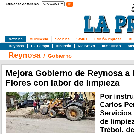
Ediciones Anteriores
Noticias
Multimedia
Sociales
Status
Edición Impresa
Bu
Reynosa
1/2 Tiempo
Ribereña
Rio Bravo
Tamaulipas
Ale
Reynosa
/
Gobierno
Mejora Gobierno de Reynosa a 
Flores con labor de limpieza
Por instr
Carlos Peñ
Servicios 
de limpiez
Trébol, d