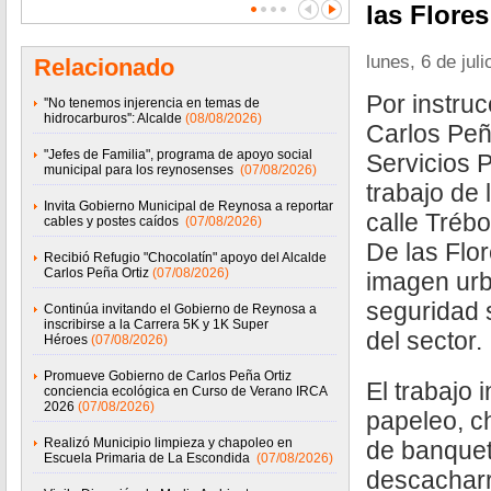
las Flores
lunes, 6 de jul
Relacionado
Por instruc
''No tenemos injerencia en temas de
hidrocarburos'': Alcalde
(08/08/2026)
Carlos Peña
"Jefes de Familia", programa de apoyo social
Servicios P
municipal para los reynosenses
(07/08/2026)
trabajo de 
Invita Gobierno Municipal de Reynosa a reportar
calle Trébo
cables y postes caídos
(07/08/2026)
De las Flor
Recibió Refugio "Chocolatín" apoyo del Alcalde
Carlos Peña Ortiz
(07/08/2026)
imagen urb
seguridad s
Continúa invitando el Gobierno de Reynosa a
inscribirse a la Carrera 5K y 1K Super
del sector.
Héroes
(07/08/2026)
Promueve Gobierno de Carlos Peña Ortiz
El trabajo 
conciencia ecológica en Curso de Verano IRCA
2026
(07/08/2026)
papeleo, c
Realizó Municipio limpieza y chapoleo en
de banqueta
Escuela Primaria de La Escondida
(07/08/2026)
descacharr