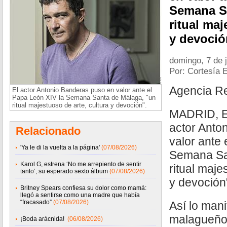
Semana Sa
ritual maj
y devoció
domingo, 7 de 
Por: Cortesía 
Agencia R
El actor Antonio Banderas puso en valor ante el
Papa León XIV la Semana Santa de Málaga, "un
ritual majestuoso de arte, cultura y devoción".
MADRID, E
actor Anto
Relacionado
valor ante 
'Ya le di la vuelta a la página'
(07/08/2026)
Semana Sa
Karol G, estrena ‘No me arrepiento de sentir
ritual maje
tanto’, su esperado sexto álbum
(07/08/2026)
y devoción
Britney Spears confiesa su dolor como mamá:
llegó a sentirse como una madre que había
“fracasado”
(07/08/2026)
Así lo mani
malagueño
¡Boda arácnida!
(06/08/2026)