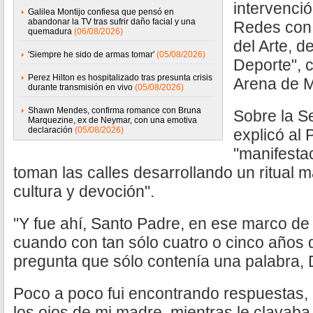
intervenció
Galilea Montijo confiesa que pensó en
abandonar la TV tras sufrir daño facial y una
Redes con 
quemadura
(06/08/2026)
del Arte, d
'Siempre he sido de armas tomar'
(05/08/2026)
Deporte", 
Perez Hilton es hospitalizado tras presunta crisis
Arena de M
durante transmisión en vivo
(05/08/2026)
Shawn Mendes, confirma romance con Bruna
Sobre la S
Marquezine, ex de Neymar, con una emotiva
declaración
(05/08/2026)
explicó al 
"manifesta
toman las calles desarrollando un ritual m
cultura y devoción".
"Y fue ahí, Santo Padre, en ese marco de
cuando con tan sólo cuatro o cinco años 
pregunta que sólo contenía una palabra, 
Poco a poco fui encontrando respuestas,
los ojos de mi madre, mientras le clavab