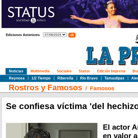
Ediciones Anteriores
Noticias
Multimedia
Sociales
Status
Edición Impresa
Bu
Reynosa
1/2 Tiempo
Ribereña
Rio Bravo
Tamaulipas
Ale
Rostros y Famosos
/
Famosos
Se confiesa víctima 'del hechiz
El actor 
en valor 