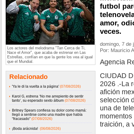
futbol pa
telenovel
amor, odio
veces.
domingo, 7 de 
Los actores del melodrama "Tan Cerca de Ti,
Por: Mauricio 
Nace el Amor", que acaba de estrenar en Las
Estrellas, confían en que la gente los vea al igual
Agencia R
que el Mundial.
CIUDAD D
Relacionado
2026 .-La r
'Ya le di la vuelta a la página'
(07/08/2026)
afición me
Karol G, estrena ‘No me arrepiento de sentir
selección d
tanto’, su esperado sexto álbum
(07/08/2026)
una de tel
Britney Spears confiesa su dolor como mamá:
momentos d
llegó a sentirse como una madre que había
“fracasado”
(07/08/2026)
traición, a
¡Boda arácnida!
(06/08/2026)