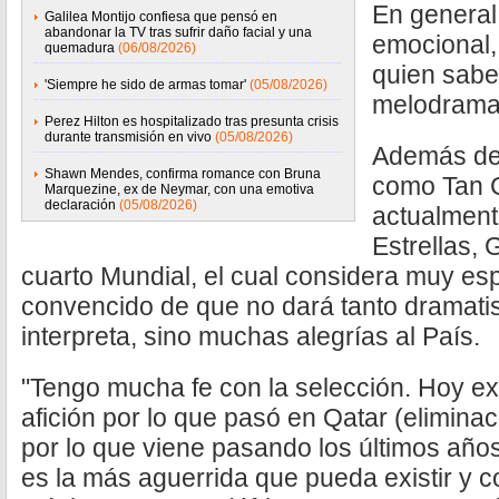
En general
Galilea Montijo confiesa que pensó en
abandonar la TV tras sufrir daño facial y una
emocional, 
quemadura
(06/08/2026)
quien sab
'Siempre he sido de armas tomar'
(05/08/2026)
melodramas
Perez Hilton es hospitalizado tras presunta crisis
durante transmisión en vivo
(05/08/2026)
Además de 
Shawn Mendes, confirma romance con Bruna
como Tan C
Marquezine, ex de Neymar, con una emotiva
declaración
(05/08/2026)
actualment
Estrellas, G
cuarto Mundial, el cual considera muy es
convencido de que no dará tanto dramati
interpreta, sino muchas alegrías al País.
"Tengo mucha fe con la selección. Hoy exi
afición por lo que pasó en Qatar (eliminac
por lo que viene pasando los últimos años
es la más aguerrida que pueda existir y con