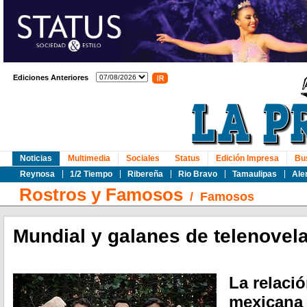
Ediciones Anteriores
Noticias
Multimedia
Sociales
Status
Edición Impresa
Bu
Reynosa
1/2 Tiempo
Ribereña
Rio Bravo
Tamaulipas
Ale
Rostros y Famosos
/
Famosos
Mundial y galanes de telenovel
La relació
mexicana 