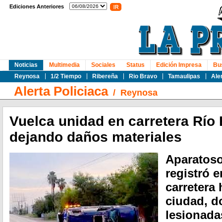
Ediciones Anteriores
Noticias
Multimedia
Sociales
Status
Edición Impresa
Bu
Reynosa
1/2 Tiempo
Ribereña
Rio Bravo
Tamaulipas
Ale
Alerta Policiaca
/
Reynosa
Vuelca unidad en carretera Rí
dejando daños materiales
Aparatoso
registró 
carretera 
ciudad, d
lesionada