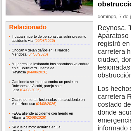
obstrucci
domingo, 7 de 
Relacionado
Reynosa, T
Aparatoso 
Indagan muerte de persona tras sufrir presunto
accidente vial
(05/08/2026)
registró e
carretera h
Chocan y dejan daños en la Narciso
Mendoza
(04/08/2026)
ciudad, do
Mujer resulta lesionada tras aparatosa volcadura
lesionadas
en el Boulevard Oriente de
Reynosa
(04/08/2026)
obstrucción
Camioneta se impacta contra un poste en
Balcones de Alcalá; pareja sale
Los hechos
ilesa
(04/08/2026)
carretera 
Cuatro personas lesionadas tras accidente en
costado de
Valle Hermoso
(04/08/2026)
donde acud
FEGE atiende accidente con herido en
Altamira
(02/08/2026)
emergencia
informado 
Se vuelca moto acuática en La