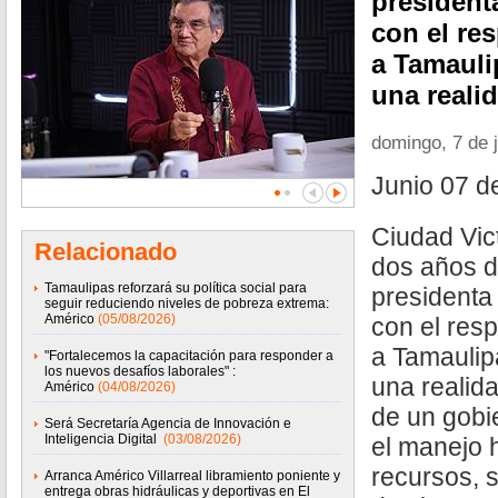
president
con el re
a Tamauli
una reali
domingo, 7 de 
Junio 07 d
Ciudad Vict
Relacionado
dos años de
Tamaulipas reforzará su política social para
presidenta
seguir reduciendo niveles de pobreza extrema:
Américo
(05/08/2026)
con el res
a Tamaulip
"Fortalecemos la capacitación para responder a
los nuevos desafíos laborales" :
una realida
Américo
(04/08/2026)
de un gobi
Será Secretaría Agencia de Innovación e
Inteligencia Digital
(03/08/2026)
el manejo 
recursos, 
Arranca Américo Villarreal libramiento poniente y
entrega obras hidráulicas y deportivas en El