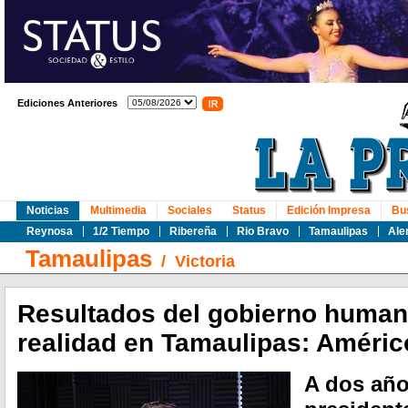
Ediciones Anteriores
Noticias
Multimedia
Sociales
Status
Edición Impresa
Bu
Reynosa
1/2 Tiempo
Ribereña
Rio Bravo
Tamaulipas
Ale
Tamaulipas
/
Victoria
Resultados del gobierno human
realidad en Tamaulipas: Américo
A dos años