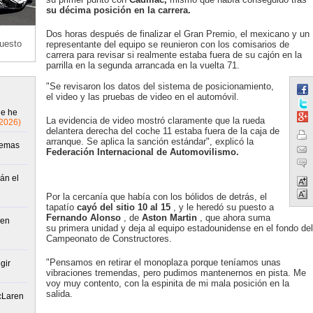
su décima posición en la carrera.
Dos horas después de finalizar el Gran Premio, el mexicano y un
puesto
representante del equipo se reunieron con los comisarios de
carrera para revisar si realmente estaba fuera de su cajón en la
parrilla en la segunda arrancada en la vuelta 71.
"Se revisaron los datos del sistema de posicionamiento,
el video y las pruebas de video en el automóvil.
ue he
La evidencia de video mostró claramente que la rueda
/2026)
delantera derecha del coche 11 estaba fuera de la caja de
arranque. Se aplica la sanción estándar", explicó la
lemas
Federación Internacional de Automovilismo.
án el
Por la cercanía que había con los bólidos de detrás, el
tapatío
cayó del sitio 10 al 15
, y le heredó su puesto a
Fernando Alonso
, de
Aston Martin
, que ahora suma
 en
su primera unidad y deja al equipo estadounidense en el fondo del
Campeonato de Constructores.
"Pensamos en retirar el monoplaza porque teníamos unas
gir
vibraciones tremendas, pero pudimos mantenernos en pista. Me
voy muy contento, con la espinita de mi mala posición en la
salida.
McLaren