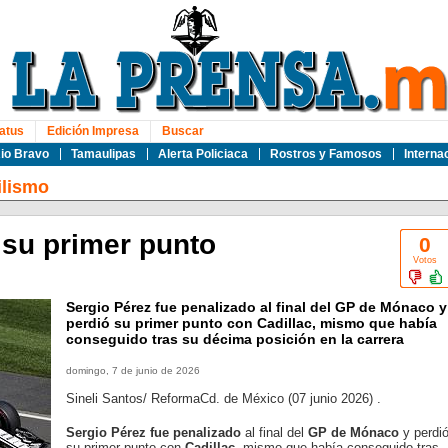
atus
Edición Impresa
Buscar
io Bravo
Tamaulipas
Alerta Policiaca
Rostros y Famosos
Interna
lismo
 su primer punto
0
Votos
Sergio Pérez fue penalizado al final del GP de Mónaco y
perdió su primer punto con Cadillac, mismo que había
conseguido tras su décima posición en la carrera
domingo, 7 de junio de 2026
Sineli Santos/ ReformaCd. de México (07 junio 2026) .
Sergio Pérez
fue penalizado
al final del
GP de Mónaco
y perdi
su primer punto con
Cadillac,
mismo que había conseguido tras