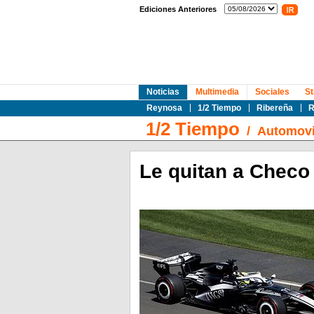
Ediciones Anteriores
Noticias
Multimedia
Sociales
St
Reynosa
1/2 Tiempo
Ribereña
R
1/2 Tiempo
/
Automovi
Le quitan a Checo