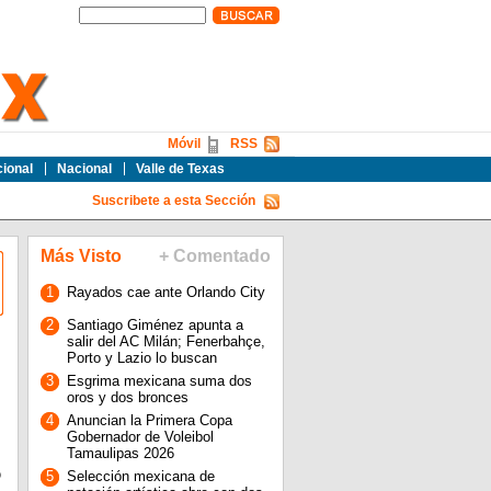
Móvil
RSS
cional
Nacional
Valle de Texas
Suscribete a esta Sección
Más Visto
+ Comentado
1
Rayados cae ante Orlando City
2
Santiago Giménez apunta a
salir del AC Milán; Fenerbahçe,
Porto y Lazio lo buscan
3
Esgrima mexicana suma dos
oros y dos bronces
4
Anuncian la Primera Copa
Gobernador de Voleibol
Tamaulipas 2026
ó
5
Selección mexicana de