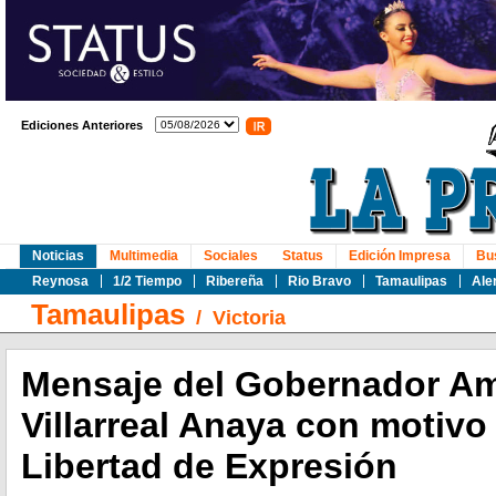
Ediciones Anteriores
Noticias
Multimedia
Sociales
Status
Edición Impresa
Bu
Reynosa
1/2 Tiempo
Ribereña
Rio Bravo
Tamaulipas
Ale
Tamaulipas
/
Victoria
Mensaje del Gobernador Am
Villarreal Anaya con motivo 
Libertad de Expresión