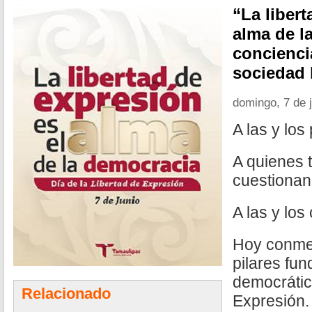
“La libert
alma de l
concienci
sociedad l
domingo, 7 de 
A las y los
A quienes 
cuestionan
A las y los
Hoy conme
pilares fu
democrática
Relacionado
Expresión.