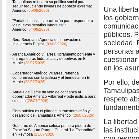
Tamaulipas reforzará su política social para
seguir reduciendo niveles de pobreza extrema:
Una libert
Américo
(05/08/2026)
los gobiern
"Fortalecemos la capacitación para responder a
comunicaci
los nuevos desafíos laborales" :
Américo
(04/08/2026)
públicos. P
Será Secretaría Agencia de Innovación e
sociedad. 
Inteligencia Digital
(03/08/2026)
personas a 
Arranca Américo Villarreal libramiento poniente y
cuestionar 
entrega obras hidráulicas y deportivas en El
Mante
(28/07/2026)
en los asun
Gobernador Américo Villarreal refrenda
compromiso con la justicia y el bienestar en El
Por ello, 
Mante
(28/07/2026)
Tamaulipas
Abuela de Dafne da voto de confianza al
gobernador Américo Villarreal y pide justicia para
respeto abs
su nieta
(28/07/2026)
fundamenta
Obra pública es el pilar de la transformación y
desarrollo de Tamaulipas: Américo
(26/07/2026)
La libertad
Gobierno de Américo coloca primera piedra de
las institu
Estación Segura Parque Cultural “La Escondida”
en Reynosa
(23/07/2026)
con respon