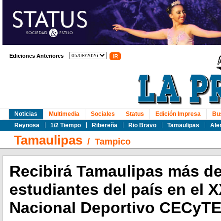
Ediciones Anteriores
Noticias
Multimedia
Sociales
Status
Edición Impresa
Bu
Reynosa
1/2 Tiempo
Ribereña
Rio Bravo
Tamaulipas
Ale
Tamaulipas
/
Tampico
Recibirá Tamaulipas más de
estudiantes del país en el 
Nacional Deportivo CECyTE