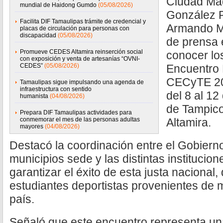
Ciudad Ma
mundial de Haidong Gumdo
(05/08/2026)
González R
Facilita DIF Tamaulipas trámite de credencial y
Armando Ma
placas de circulación para personas con
discapacidad
(05/08/2026)
de prensa 
Promueve CEDES Altamira reinserción social
conocer lo
con exposición y venta de artesanías “OVNI-
CEDES”
(05/08/2026)
Encuentro 
CECyTE 202
Tamaulipas sigue impulsando una agenda de
infraestructura con sentido
del 8 al 12
humanista
(04/08/2026)
de Tampico
Prepara DIF Tamaulipas actividades para
conmemorar el mes de las personas adultas
Altamira.
mayores
(04/08/2026)
Destacó la coordinación entre el Gobierno
municipios sede y las distintas institucion
garantizar el éxito de esta justa nacional,
estudiantes deportistas provenientes de 
país.
Señaló que este encuentro representa un