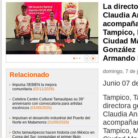
La direct
Claudia A
acompañad
Tampico, 
Ciudad M
González 
Armando 
domingo, 7 de 
Relacionado
Junio 07 d
Impulsa SEBIEN la mejora
comunitaria
(02/11/2026)
Tampico, T
Celebra Centro Cultural Tamaulipas su 39°
aniversario con convocatoria para artistas
directora g
escénicos
(01/09/2026)
Claudia An
Impulsan el desarrollo industrial del Puerto del
acompañada
Norte en Matamoros
(01/09/2026)
Tampico, Mó
Ocho tamaulipecos hacen historia con México en
Corea del Sur; conquistan el primer título