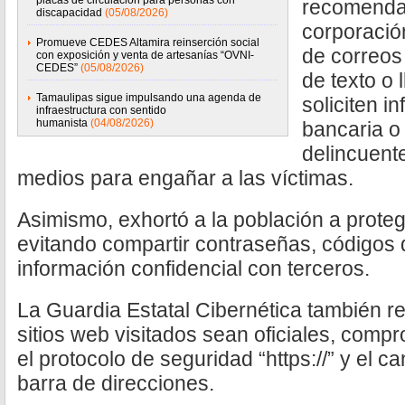
placas de circulación para personas con
recomendac
discapacidad
(05/08/2026)
corporació
Promueve CEDES Altamira reinserción social
de correos
con exposición y venta de artesanías “OVNI-
CEDES”
(05/08/2026)
de texto o 
Tamaulipas sigue impulsando una agenda de
soliciten i
infraestructura con sentido
humanista
(04/08/2026)
bancaria o 
delincuente
medios para engañar a las víctimas.
Asimismo, exhortó a la población a prote
evitando compartir contraseñas, códigos d
información confidencial con terceros.
La Guardia Estatal Cibernética también r
sitios web visitados sean oficiales, com
el protocolo de seguridad “https://” y el 
barra de direcciones.