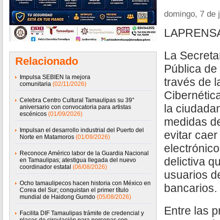
domingo, 7 de 
LAPRENSA.
La Secreta
Relacionado
Pública de
Impulsa SEBIEN la mejora
través de l
comunitaria
(02/11/2026)
Cibernétic
Celebra Centro Cultural Tamaulipas su 39°
la ciudadan
aniversario con convocatoria para artistas
escénicos
(01/09/2026)
medidas de
Impulsan el desarrollo industrial del Puerto del
evitar caer
Norte en Matamoros
(01/09/2026)
electrónic
Reconoce Américo labor de la Guardia Nacional
delictiva q
en Tamaulipas; atestigua llegada del nuevo
coordinador estatal
(06/08/2026)
usuarios de
Ocho tamaulipecos hacen historia con México en
bancarios.
Corea del Sur; conquistan el primer título
mundial de Haidong Gumdo
(05/08/2026)
Entre las p
Facilita DIF Tamaulipas trámite de credencial y