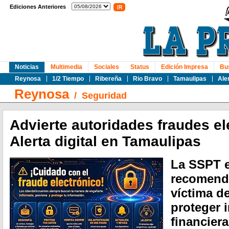
Ediciones Anteriores
Noticias
Multimedia
Sociales
Status
Edición Impresa
Bu
Reynosa
1/2 Tiempo
Ribereña
Rio Bravo
Tamaulipas
Ale
Reynosa
/
Seguridad
Advierte autoridades fraudes el
Alerta digital en Tamaulipas
La SSPT e
recomenda
víctima de
proteger 
financiera