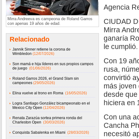
Agencia R
Mirra Andreeva es campeona de Roland Garros
CIUDAD DE
con apenas 19 años de edad.
Mirra Andr
ganaría Ro
Relacionado
le cumplió.
Jannik Sinner retiene la corona de
Wimbledon
(12/07/2026)
Con 19 años
Son mamá e hija líderes en sus propios campos
rusa, núme
de juego
(01/06/2026)
convirtió 
Roland Garros 2026, el Grand Slam sin
campeones
(29/05/2026)
más joven 
desde que 
Elina vuelve al trono en Roma
(16/05/2026)
hiciera en
Logra Santiago González bicampeonato en el
Mexico City Open
(12/04/2026)
Con una ac
Renata Zarazúa sortea primera ronda del
Charleston Open
(30/03/2026)
Cancha Phi
necesitó a
Conquista Sabalenka en Miami
(28/03/2026)