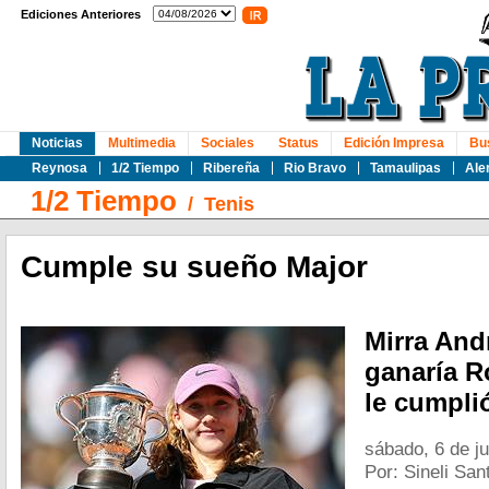
Ediciones Anteriores
Noticias
Multimedia
Sociales
Status
Edición Impresa
Bu
Reynosa
1/2 Tiempo
Ribereña
Rio Bravo
Tamaulipas
Ale
1/2 Tiempo
/
Tenis
Cumple su sueño Major
Mirra And
ganaría R
le cumpli
sábado, 6 de j
Por: Sineli San