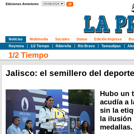
Ediciones Anteriores
Noticias
Multimedia
Sociales
Status
Edición Impresa
Bu
Reynosa
1/2 Tiempo
Ribereña
Rio Bravo
Tamaulipas
Ale
1/2 Tiempo
Jalisco: el semillero del deport
Hubo un t
acudía a 
sin la eti
la ilusión
medallas.