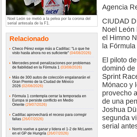
Agencia R
Noel León se metió a la pelea por la corona del
CIUDAD DE
serial antesala de la F1.
Noel León 
el Himno N
Relacionado
la Fórmula 
Checo Pérez exige más a Cadillac: "Lo que he
visto hasta ahora no es suficiente"
(04/08/2026)
El piloto 
Mercedes prevé penalizaciones por problemas
dominó de p
de fiabilidad en la Fórmula 1
(03/08/2026)
Sprint Rac
Más de 300 autos de colección engalanarán el
Gran Premio de la Ciudad de México
Mónaco y l
2026
(02/08/2026)
provecho a
Fórmula 1 contempla cerrar la temporada en
de una pen
Europa si persiste conflicto en Medio
Oriente
(29/07/2026)
Joshua Dü
Cadillac aprovechará el receso para corregir
segunda vi
fallas
(26/07/2026)
serial ante
Norris vuelve a ganar y lidera el 1-2 de McLaren
en el GP de Hungría
(26/07/2026)