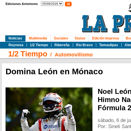
Ediciones Anteriores
Noticias
Multimedia
Sociales
Status
Edición Impresa
Bu
Reynosa
1/2 Tiempo
Ribereña
Rio Bravo
Tamaulipas
Ale
1/2 Tiempo
/
Automovilismo
Domina León en Mónaco
Noel León
Himno Nac
Fórmula 2
sábado, 6 de j
Por: Sineli San