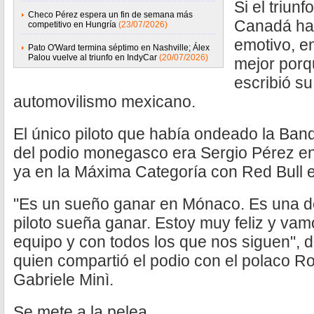
Si el triunf
Checo Pérez espera un fin de semana más
Canadá ha
competitivo en Hungría
(23/07/2026)
emotivo, en
Pato O'Ward termina séptimo en Nashville; Álex
Palou vuelve al triunfo en IndyCar
(20/07/2026)
mejor porq
escribió su
automovilismo mexicano.
El único piloto que había ondeado la Bande
del podio monegasco era Sergio Pérez en
ya en la Máxima Categoría con Red Bull 
"Es un sueño ganar en Mónaco. Es una de
piloto sueña ganar. Estoy muy feliz y vam
equipo y con todos los que nos siguen", d
quien compartió el podio con el polaco Rom
Gabriele Minì.
Se mete a la pelea