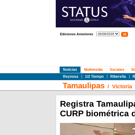
Ediciones Anteriores
Noticias
Multimedia
Sociales
St
Reynosa
1/2 Tiempo
Ribereña
R
Tamaulipas
/
Victoria
Registra Tamaulip
CURP biométrica 