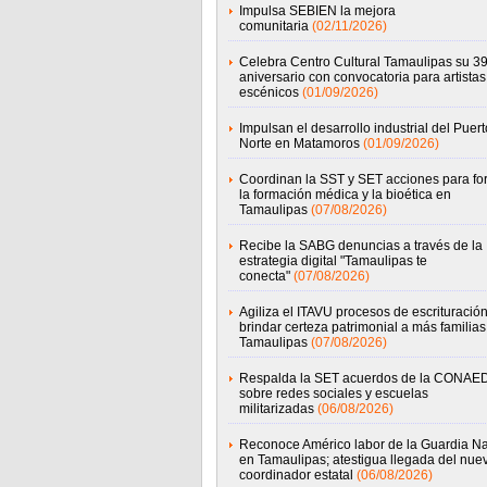
Impulsa SEBIEN la mejora
comunitaria
(02/11/2026)
Celebra Centro Cultural Tamaulipas su 39
aniversario con convocatoria para artistas
escénicos
(01/09/2026)
Impulsan el desarrollo industrial del Puert
Norte en Matamoros
(01/09/2026)
Coordinan la SST y SET acciones para for
la formación médica y la bioética en
Tamaulipas
(07/08/2026)
Recibe la SABG denuncias a través de la
estrategia digital "Tamaulipas te
conecta"
(07/08/2026)
Agiliza el ITAVU procesos de escrituració
brindar certeza patrimonial a más familias
Tamaulipas
(07/08/2026)
Respalda la SET acuerdos de la CONAE
sobre redes sociales y escuelas
militarizadas
(06/08/2026)
Reconoce Américo labor de la Guardia Na
en Tamaulipas; atestigua llegada del nue
coordinador estatal
(06/08/2026)