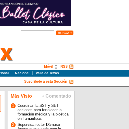
Móvil
RSS
cional
Nacional
Valle de Texas
Suscribete a esta Sección
Más Visto
+ Comentado
1
Coordinan la SST y SET
acciones para fortalecer la
formación médica y la bioética
en Tamaulipas
2
Supervisa rector Dámaso
Anaya nueva sede para la