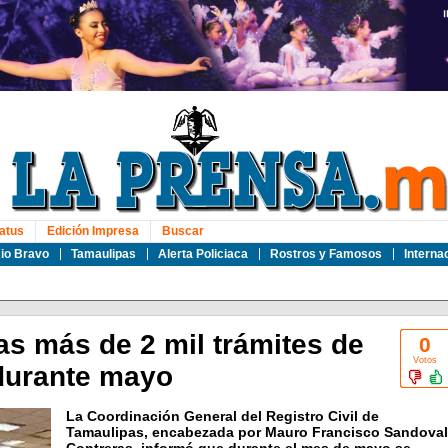
atus
Edición Impresa
Buscar
io Bravo
Tamaulipas
Alerta Policiaca
Rostros y Famosos
Interna
as más de 2 mil trámites de
0
Votos
durante mayo
La Coordinación General del Registro Civil de
Tamaulipas, encabezada por Mauro Francisco Sandoval