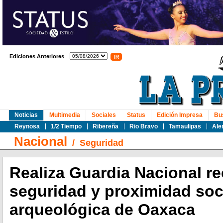
Ediciones Anteriores
Noticias
Multimedia
Sociales
Status
Edición Impresa
Bu
Reynosa
1/2 Tiempo
Ribereña
Rio Bravo
Tamaulipas
Ale
Nacional
/
Seguridad
Realiza Guardia Nacional re
seguridad y proximidad soc
arqueológica de Oaxaca