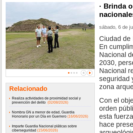
· Brinda o
nacionale
sábado, 6 de j
Ciudad de 
En cumplim
Nacional d
2030, pers
Nacional re
seguridad 
zona arque
Relacionado
Realiza actividades de proximidad social y
Con el obj
prevención del delito
(02/08/2026)
orden públi
Nombra GN a menor de edad, Guardia
esta fuerz
Honorario por un Día en Guerrero
(16/06/2026)
hace prese
Imparte Guardia Nacional pláticas sobre
ciberseguridad
(15/06/2026)
arqueológi