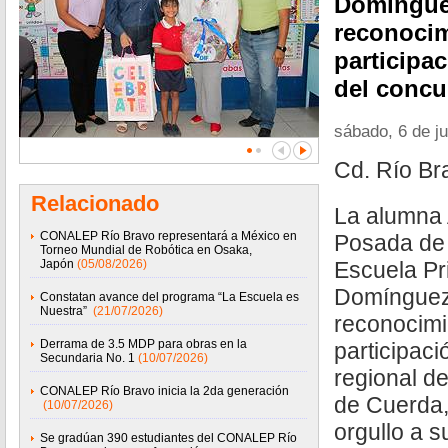
Domínguez
reconocim
participac
del concu
sábado, 6 de j
Cd. Río Br
Relacionado
La alumna 
CONALEP Río Bravo representará a México en
Posada de 
Torneo Mundial de Robótica en Osaka,
Japón
(05/08/2026)
Escuela Pr
Domínguez,
Constatan avance del programa “La Escuela es
Nuestra”
(21/07/2026)
reconocimi
Derrama de 3.5 MDP para obras en la
participaci
Secundaria No. 1
(10/07/2026)
regional d
CONALEP Río Bravo inicia la 2da generación
de Cuerda,
(10/07/2026)
orgullo a s
Se gradúan 390 estudiantes del CONALEP Río