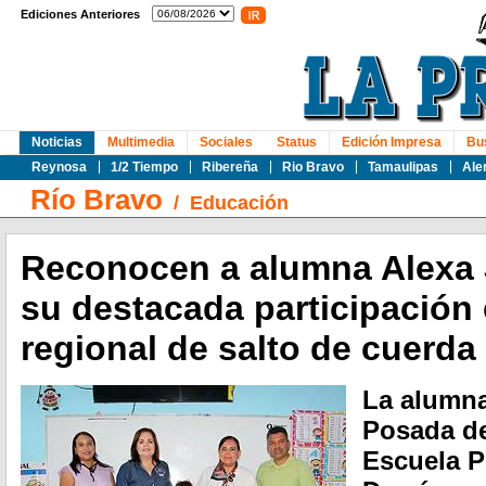
Ediciones Anteriores
Noticias
Multimedia
Sociales
Status
Edición Impresa
Bu
Reynosa
1/2 Tiempo
Ribereña
Rio Bravo
Tamaulipas
Ale
Río Bravo
/
Educación
Reconocen a alumna Alexa 
su destacada participación
regional de salto de cuerda
La alumna
Posada de
Escuela P