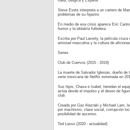
Italia, Bélgica y España.
Steve Evets interpreta a un cartero de Man
problemas de su hijastro.
En medio de esa crisis aparece Eric Canto
humor y la idolatría futbolera.
Escrita por Paul Laverty, la película cruza 
amistad masculina y la cultura de aficiona
Series
Club de Cuervos (2015 - 2019)
La muerte de Salvador Iglesias, dueño de 
serie mexicana de Netflix estrenada en 20
Sus hijos, Chava e Isabel, heredan el equip
actúa desde el impulso y el deseo de figur
club.
Creada por Gaz Alazraki y Michael Lam, la 
por machismo, clase social, corrupción lo
posibilidad de ascenso.
Ted Lasso (2020 - actualidad)