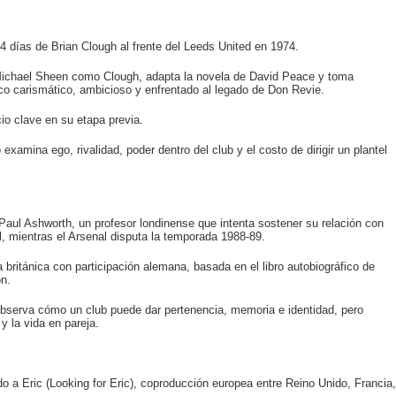
 días de Brian Clough al frente del Leeds United en 1974.
 Michael Sheen como Clough, adapta la novela de David Peace y toma
nico carismático, ambicioso y enfrentado al legado de Don Revie.
cio clave en su etapa previa.
examina ego, rivalidad, poder dentro del club y el costo de dirigir un plantel
 Paul Ashworth, un profesor londinense que intenta sostener su relación con
 mientras el Arsenal disputa la temporada 1988-89.
británica con participación alemana, basada en el libro autobiográfico de
n.
a observa cómo un club puede dar pertenencia, memoria e identidad, pero
 la vida en pareja.
 a Eric (Looking for Eric), coproducción europea entre Reino Unido, Francia,