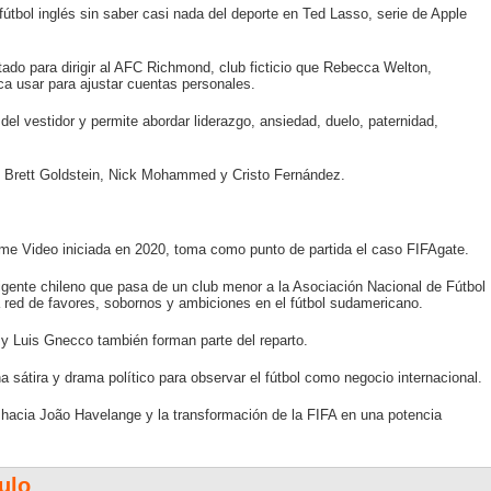
fútbol inglés sin saber casi nada del deporte en Ted Lasso, serie de Apple
tado para dirigir al AFC Richmond, club ficticio que Rebecca Welton,
a usar para ajustar cuentas personales.
 del vestidor y permite abordar liderazgo, ansiedad, duelo, paternidad,
, Brett Goldstein, Nick Mohammed y Cristo Fernández.
ime Video iniciada en 2020, toma como punto de partida el caso FIFAgate.
rigente chileno que pasa de un club menor a la Asociación Nacional de Fútbol
 red de favores, sobornos y ambiciones en el fútbol sudamericano.
 y Luis Gnecco también forman parte del reparto.
 sátira y drama político para observar el fútbol como negocio internacional.
 hacia João Havelange y la transformación de la FIFA en una potencia
ulo