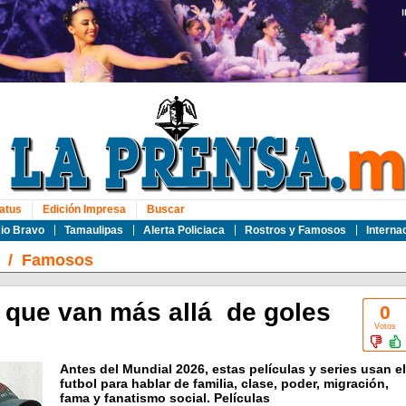
atus
Edición Impresa
Buscar
io Bravo
Tamaulipas
Alerta Policiaca
Rostros y Famosos
Interna
/
Famosos
l que van más allá de goles
0
Votos
Antes del Mundial 2026, estas películas y series usan el
futbol para hablar de familia, clase, poder, migración,
fama y fanatismo social. Películas