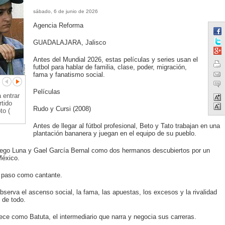
sábado, 6 de junio de 2026
Agencia Reforma
GUADALAJARA, Jalisco
Antes del Mundial 2026, estas películas y series usan el
futbol para hablar de familia, clase, poder, migración,
fama y fanatismo social.
Películas
 entrar
rtido
Rudo y Cursi (2008)
to (
Antes de llegar al fútbol profesional, Beto y Tato trabajan en una
plantación bananera y juegan en el equipo de su pueblo.
iego Luna y Gael García Bernal como dos hermanos descubiertos por un
México.
e paso como cantante.
erva el ascenso social, la fama, las apuestas, los excesos y la rivalidad
o de todo.
rece como Batuta, el intermediario que narra y negocia sus carreras.