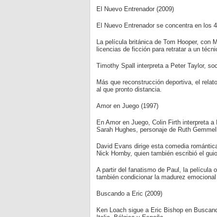
El Nuevo Entrenador (2009)
El Nuevo Entrenador se concentra en los 44
La película británica de Tom Hooper, con
licencias de ficción para retratar a un téc
Timothy Spall interpreta a Peter Taylor, so
Más que reconstrucción deportiva, el relato 
al que pronto distancia.
Amor en Juego (1997)
En Amor en Juego, Colin Firth interpreta a
Sarah Hughes, personaje de Ruth Gemmell,
David Evans dirige esta comedia romántica 
Nick Hornby, quien también escribió el guio
A partir del fanatismo de Paul, la películ
también condicionar la madurez emocional y
Buscando a Eric (2009)
Ken Loach sigue a Eric Bishop en Buscando