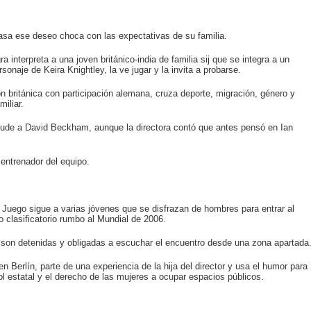
asa ese deseo choca con las expectativas de su familia.
interpreta a una joven británico-india de familia sij que se integra a un
naje de Keira Knightley, la ve jugar y la invita a probarse.
 británica con participación alemana, cruza deporte, migración, género y
iliar.
alude a David Beckham, aunque la directora contó que antes pensó en Ian
entrenador del equipo.
 Juego sigue a varias jóvenes que se disfrazan de hombres para entrar al
o clasificatorio rumbo al Mundial de 2006.
que son detenidas y obligadas a escuchar el encuentro desde una zona apartada
n Berlín, parte de una experiencia de la hija del director y usa el humor para
ol estatal y el derecho de las mujeres a ocupar espacios públicos.