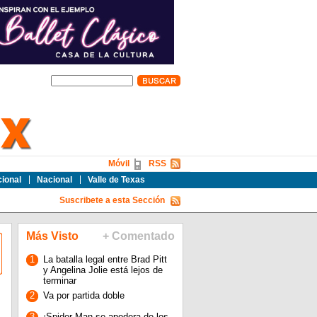
Móvil
RSS
cional
Nacional
Valle de Texas
Suscribete a esta Sección
Más Visto
+ Comentado
1
La batalla legal entre Brad Pitt
y Angelina Jolie está lejos de
terminar
2
Va por partida doble
3
¡Spider-Man se apodera de los