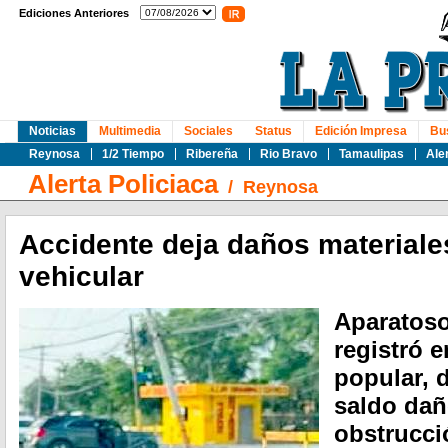
Ediciones Anteriores
Noticias
Multimedia
Sociales
Status
Edición Impresa
Bu
Reynosa
1/2 Tiempo
Ribereña
Rio Bravo
Tamaulipas
Ale
Alerta Policiaca
/
Reynosa
Accidente deja daños materiale
vehicular
Aparatoso
registró 
popular, 
saldo dañ
obstrucci