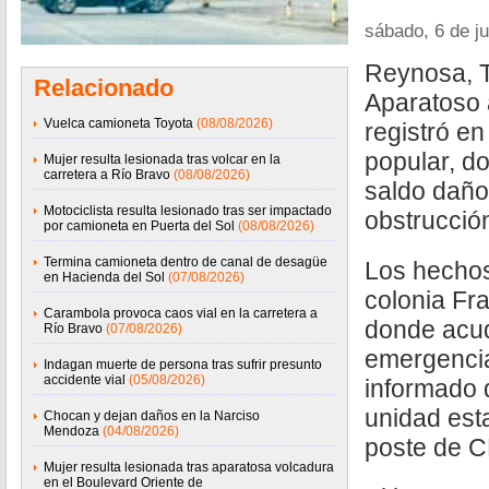
sábado, 6 de j
Reynosa, T
Relacionado
Aparatoso 
Vuelca camioneta Toyota
(08/08/2026)
registró e
popular, d
Mujer resulta lesionada tras volcar en la
carretera a Río Bravo
(08/08/2026)
saldo daño
Motociclista resulta lesionado tras ser impactado
obstrucción
por camioneta en Puerta del Sol
(08/08/2026)
Termina camioneta dentro de canal de desagüe
Los hechos
en Hacienda del Sol
(07/08/2026)
colonia Fr
Carambola provoca caos vial en la carretera a
donde acud
Río Bravo
(07/08/2026)
emergencia
Indagan muerte de persona tras sufrir presunto
accidente vial
(05/08/2026)
informado 
unidad est
Chocan y dejan daños en la Narciso
Mendoza
(04/08/2026)
poste de C
Mujer resulta lesionada tras aparatosa volcadura
en el Boulevard Oriente de