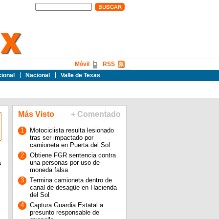
Móvil
RSS
cional
Nacional
Valle de Texas
Más Visto
+ Comentado
1
Motociclista resulta lesionado
tras ser impactado por
camioneta en Puerta del Sol
2
Obtiene FGR sentencia contra
a
una personas por uso de
moneda falsa
3
Termina camioneta dentro de
canal de desagüe en Hacienda
del Sol
4
Captura Guardia Estatal a
presunto responsable de