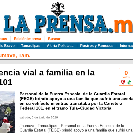
atus
Edición Impresa
Buscar
io Bravo
Tamaulipas
Alerta Policiaca
Rostros y Famosos
Interna
umave, Tam.
ncia vial a familia en la
0
Votos
101
Personal de la Fuerza Especial de la Guardia Estatal
(FEGE) brindó apoyo a una familia que sufrió una averí
en su vehículo mientras transitaba por la Carretera
Federal 101, en el tramo Tula–Ciudad Victoria.
sábado, 6 de junio de 2026
Jaumave, Tamaulipas.- Personal de la Fuerza Especial de la
Guardia Estatal (FEGE) brindó apoyo a una familia que sufrió una