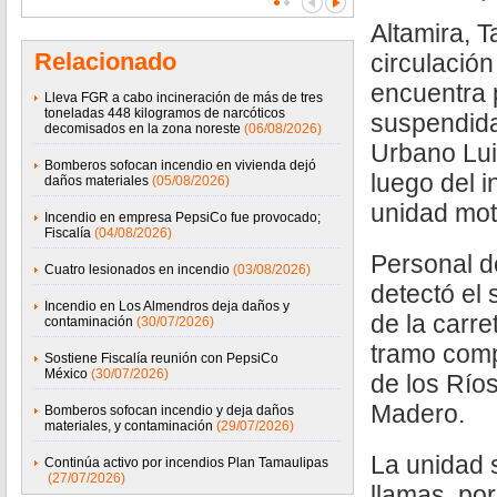
Altamira, T
Relacionado
circulación
encuentra 
Lleva FGR a cabo incineración de más de tres
toneladas 448 kilogramos de narcóticos
suspendida
decomisados en la zona noreste
(06/08/2026)
Urbano Lui
Bomberos sofocan incendio en vivienda dejó
luego del 
daños materiales
(05/08/2026)
unidad motr
Incendio en empresa PepsiCo fue provocado;
Fiscalía
(04/08/2026)
Personal de
Cuatro lesionados en incendio
(03/08/2026)
detectó el 
Incendio en Los Almendros deja daños y
de la carre
contaminación
(30/07/2026)
tramo comp
Sostiene Fiscalía reunión con PepsiCo
México
(30/07/2026)
de los Ríos
Madero.
Bomberos sofocan incendio y deja daños
materiales, y contaminación
(29/07/2026)
La unidad 
Continúa activo por incendios Plan Tamaulipas
(27/07/2026)
llamas, por