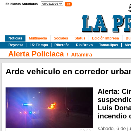
Ediciones Anteriores
Noticias
Multimedia
Sociales
Status
Edición Impresa
Bu
Reynosa
1/2 Tiempo
Ribereña
Rio Bravo
Tamaulipas
Ale
Alerta Policiaca
/
Altamira
Arde vehículo en corredor urba
Alerta: C
suspendi
Luis Dona
incendio 
sábado, 6 de j