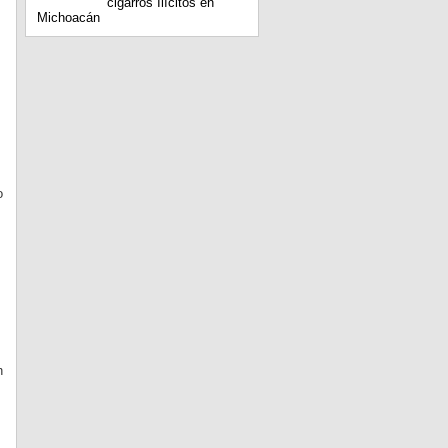
cigarros Ilícitos en
Michoacán
o
n