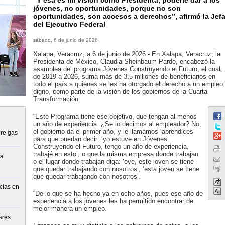
“Y esa es mi visión como Presidenta, poderle dar a los
jóvenes, no oportunidades, porque no son
oportunidades, son accesos a derechos”, afirmó la Jef
del Ejecutivo Federal
sábado, 6 de junio de 2026
Xalapa, Veracruz, a 6 de junio de 2026.- En Xalapa, Veracruz, la
Presidenta de México, Claudia Sheinbaum Pardo, encabezó la
asamblea del programa Jóvenes Construyendo el Futuro, el cual,
de 2019 a 2026, suma más de 3.5 millones de beneficiarios en
todo el país a quienes se les ha otorgado el derecho a un empleo
digno, como parte de la visión de los gobiernos de la Cuarta
Transformación.
“Este Programa tiene ese objetivo, que tengan al menos
un año de experiencia. ¿Se lo decimos al empleador? No,
el gobierno da el primer año, y le llamamos ‘aprendices’
re gas
para que puedan decir: ‘yo estuve en Jóvenes
Construyendo el Futuro, tengo un año de experiencia,
trabajé en esto’; o que la misma empresa donde trabajan
la
o el lugar donde trabajan diga: ‘oye, este joven se tiene
que quedar trabajando con nosotros’, ‘esta joven se tiene
que quedar trabajando con nosotros’.
cias en
“De lo que se ha hecho ya en ocho años, pues ese año de
experiencia a los jóvenes les ha permitido encontrar de
mejor manera un empleo.
ares