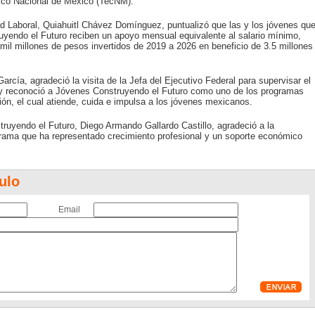
gico Nacional de México (TecNM).
d Laboral, Quiahuitl Chávez Domínguez, puntualizó que las y los jóvenes qu
yendo el Futuro reciben un apoyo mensual equivalente al salario mínimo,
il millones de pesos invertidos de 2019 a 2026 en beneficio de 3.5 millones
rcía, agradeció la visita de la Jefa del Ejecutivo Federal para supervisar el
 y reconoció a Jóvenes Construyendo el Futuro como uno de los programas
ón, el cual atiende, cuida e impulsa a los jóvenes mexicanos.
ruyendo el Futuro, Diego Armando Gallardo Castillo, agradeció a la
grama que ha representado crecimiento profesional y un soporte económico
ulo
Email