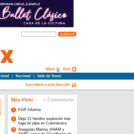
Móvil
RSS
cional
Nacional
Valle de Texas
Suscribete a esta Sección
Más Visto
+ Comentado
1
FGR Informa
2
Deja 21 heridos explosión tras
fuga en pipa en Cuernavaca
3
Aseguran Marina, ANAM y
SSPC cerca de 10 millones de