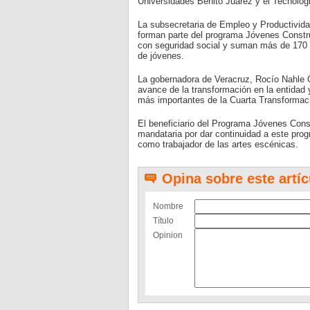
Universidades Benito Juárez y el Tecnoló
La subsecretaria de Empleo y Productivida
forman parte del programa Jóvenes Constru
con seguridad social y suman más de 170 m
de jóvenes.
La gobernadora de Veracruz, Rocío Nahle Ga
avance de la transformación en la entidad
más importantes de la Cuarta Transformaci
El beneficiario del Programa Jóvenes Const
mandataria por dar continuidad a este pro
como trabajador de las artes escénicas.
Opina sobre este artíc
Nombre
Título
Opinion