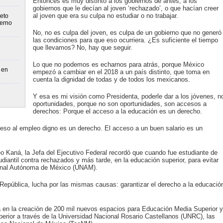
Entonces es muy distinto a los gobiernos de antes, a los
gobiernos que le decían al joven ‘rechazado’, o que hacían creer
al joven que era su culpa no estudiar o no trabajar.
eto
ierno
No, no es culpa del joven, es culpa de un gobierno que no generó
las condiciones para que eso ocurriera. ¿Es suficiente el tiempo
que llevamos? No, hay que seguir.
Lo que no podemos es echarnos para atrás, porque México
 en
empezó a cambiar en el 2018 a un país distinto, que toma en
cuenta la dignidad de todas y de todos los mexicanos.
Y esa es mi visión como Presidenta, poderle dar a los jóvenes, n
oportunidades, porque no son oportunidades, son accesos a
derechos: Porque el acceso a la educación es un derecho.
ceso al empleo digno es un derecho. El acceso a un buen salario es un
o Kaná, la Jefa del Ejecutivo Federal recordó que cuando fue estudiante de
udiantil contra rechazados y más tarde, en la educación superior, para evitar
ional Autónoma de México (UNAM).
 República, lucha por las mismas causas: garantizar el derecho a la educació
 en la creación de 200 mil nuevos espacios para Educación Media Superior y
rior a través de la Universidad Nacional Rosario Castellanos (UNRC), las