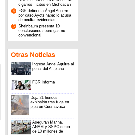
cigarros Ilícitos en Michoacán
a
4
FGR detiene a Ángel Aguirre
por caso Ayotzinapa; lo acusa
de ocultar evidencias
5
Sheinbaum presenta 10
conclusiones sobre gas no
convencional
Otras Noticias
Ingresa Ángel Aguirre al
penal del Altiplano
FGR Informa
Deja 21 heridos
explosión tras fuga en
pipa en Cuernavaca
Aseguran Marina,
ANAM y SSPC cerca
de 10 millones de