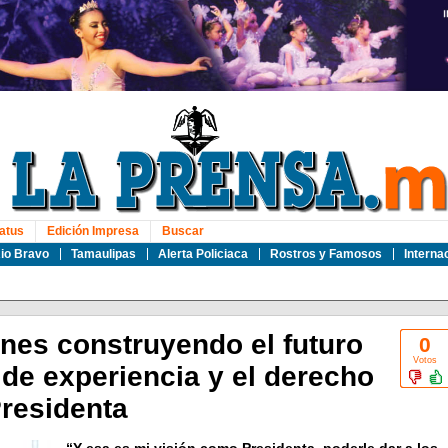
atus
Edición Impresa
Buscar
io Bravo
Tamaulipas
Alerta Policiaca
Rostros y Famosos
Interna
enes construyendo el futuro
0
Votos
de experiencia y el derecho
Presidenta