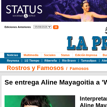
Ediciones Anteriores
Noticias
Multimedia
Sociales
Status
Edición Impresa
Bu
Reynosa
1/2 Tiempo
Ribereña
Rio Bravo
Tamaulipas
Ale
Rostros y Famosos
/
Famosos
Se entrega Aline Mayagoitia a '
Interpreta
Aline May