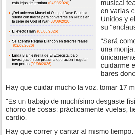
musical te
está lejos de terminar
(04/08/2026)
en varias 
¡Del universo Marvel al Olimpo! Dave Bautista
suena con fuerza para convertirse en Kratos en
Unidos y el
la serie de God of War
(03/08/2026)
su "enclau
El efecto Harry
(03/08/2026)
"Será como
Se adentra Regina Blandón en terrores reales
(02/08/2026)
una monja.
Linda Blair, estrella de El Exorcista, bajo
únicamente
investigación por presunta operación irregular
cuidarme es
con perros
(01/08/2026)
bares dond
Hay que cuidar mucho la voz, tomar 17 mil 
"Es un trabajo de muchísimo desgaste fís
chorro de cosas: prácticamente vuelas, t
cardio.
Hay que correr y cantar al mismo tiempo. El