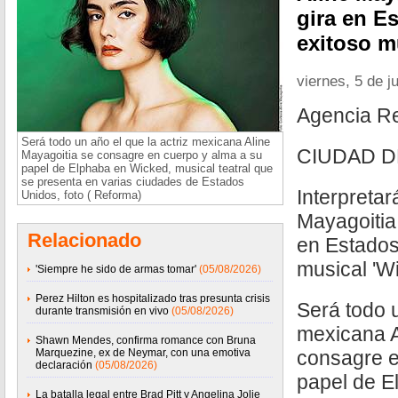
gira en E
exitoso m
viernes, 5 de j
Agencia R
Será todo un año el que la actriz mexicana Aline
CIUDAD D
Mayagoitia se consagre en cuerpo y alma a su
papel de Elphaba en Wicked, musical teatral que
se presenta en varias ciudades de Estados
Interpretar
Unidos, foto ( Reforma)
Mayagoitia
Relacionado
en Estados
musical 'Wi
'Siempre he sido de armas tomar'
(05/08/2026)
Perez Hilton es hospitalizado tras presunta crisis
Será todo u
durante transmisión en vivo
(05/08/2026)
mexicana A
Shawn Mendes, confirma romance con Bruna
Marquezine, ex de Neymar, con una emotiva
consagre e
declaración
(05/08/2026)
papel de E
La batalla legal entre Brad Pitt y Angelina Jolie