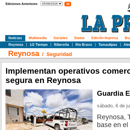
Ediciones Anteriores
Noticias
Multimedia
Sociales
Status
Edición Impresa
Bu
Reynosa
1/2 Tiempo
Ribereña
Rio Bravo
Tamaulipas
Ale
Reynosa
/
Seguridad
Implementan operativos comerc
segura en Reynosa
Guardia E
sábado, 6 de j
Reynosa, T
base en el 