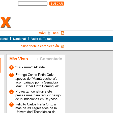
Móvil
RSS
cional
Nacional
Valle de Texas
Suscribete a esta Sección
Más Visto
+ Comentado
1
"Es karma": Alcalde
2
Entregó Carlos Peña Ortiz
apoyos de ''Mamá Luchona'',
acompañado por la Senadora
Maki Esther Ortiz Domínguez
3
Proyectan construir siete
presas más para reducir riesgo
de inundaciones en Reynosa
4
Felicitó Carlos Peña Ortiz a
más de 390 egresados de la
Universidad Tecnológica de
l