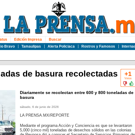
atus
Edición Impresa
Buscar
io Bravo
Tamaulipas
Alerta Policiaca
Rostros y Famosos
Interna
ladas de basura recolectadas
+1
Votos
Diariamente se recolectan entre 600 y 800 toneladas de
basura
sábado, 6 de junio de 2026
LA PRENSA.MX/REPORTE
Mediante el programa Acción y Conciencia es que se levantaron
5,000 (cinco mil) toneladas de desechos sólidos en las colonias
de Reynosa dió a conocer el Secretario de Servicios Primarios de