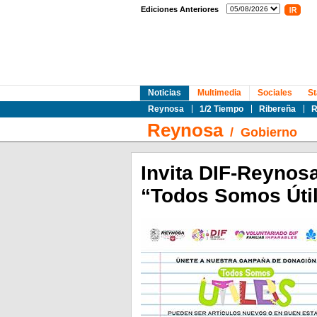
Ediciones Anteriores
Noticias
Multimedia
Sociales
St
Reynosa
1/2 Tiempo
Ribereña
R
Reynosa
/
Gobierno
Invita DIF-Reynos
“Todos Somos Úti