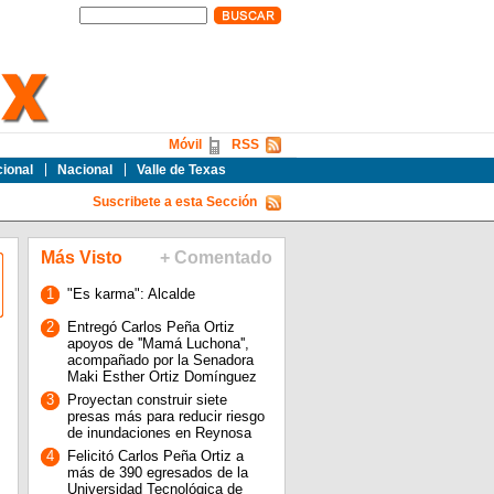
Móvil
RSS
cional
Nacional
Valle de Texas
Suscribete a esta Sección
Más Visto
+ Comentado
1
"Es karma": Alcalde
2
Entregó Carlos Peña Ortiz
apoyos de ''Mamá Luchona'',
acompañado por la Senadora
n
Maki Esther Ortiz Domínguez
3
Proyectan construir siete
presas más para reducir riesgo
de inundaciones en Reynosa
4
Felicitó Carlos Peña Ortiz a
más de 390 egresados de la
Universidad Tecnológica de