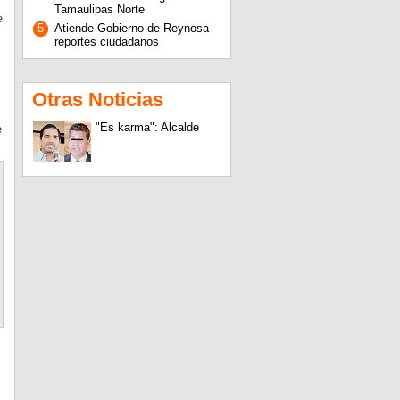
Tamaulipas Norte
e
5
Atiende Gobierno de Reynosa
reportes ciudadanos
Otras Noticias
"Es karma": Alcalde
e