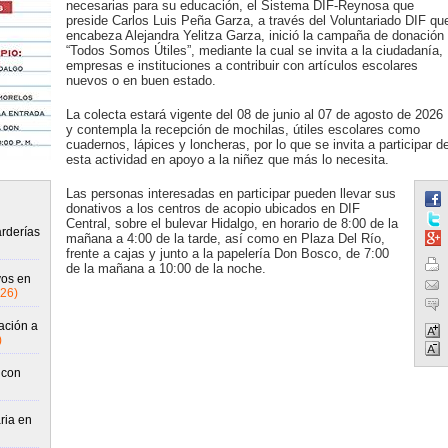
necesarias para su educación, el Sistema DIF-Reynosa que
preside Carlos Luis Peña Garza, a través del Voluntariado DIF qu
encabeza Alejandra Yelitza Garza, inició la campaña de donación
“Todos Somos Útiles”, mediante la cual se invita a la ciudadanía,
empresas e instituciones a contribuir con artículos escolares
nuevos o en buen estado.
La colecta estará vigente del 08 de junio al 07 de agosto de 2026
y contempla la recepción de mochilas, útiles escolares como
cuadernos, lápices y loncheras, por lo que se invita a participar d
esta actividad en apoyo a la niñez que más lo necesita.
Las personas interesadas en participar pueden llevar sus
donativos a los centros de acopio ubicados en DIF
Central, sobre el bulevar Hidalgo, en horario de 8:00 de la
rderías
mañana a 4:00 de la tarde, así como en Plaza Del Río,
frente a cajas y junto a la papelería Don Bosco, de 7:00
de la mañana a 10:00 de la noche.
vos en
26)
ación a
)
 con
ria en