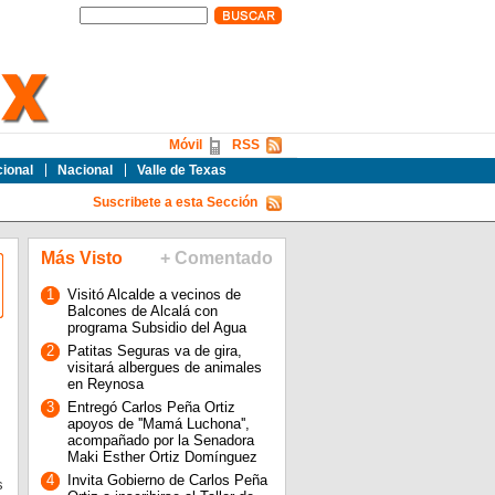
Móvil
RSS
cional
Nacional
Valle de Texas
Suscribete a esta Sección
Más Visto
+ Comentado
1
Visitó Alcalde a vecinos de
Balcones de Alcalá con
programa Subsidio del Agua
2
Patitas Seguras va de gira,
visitará albergues de animales
en Reynosa
3
Entregó Carlos Peña Ortiz
apoyos de ''Mamá Luchona'',
acompañado por la Senadora
Maki Esther Ortiz Domínguez
4
Invita Gobierno de Carlos Peña
s