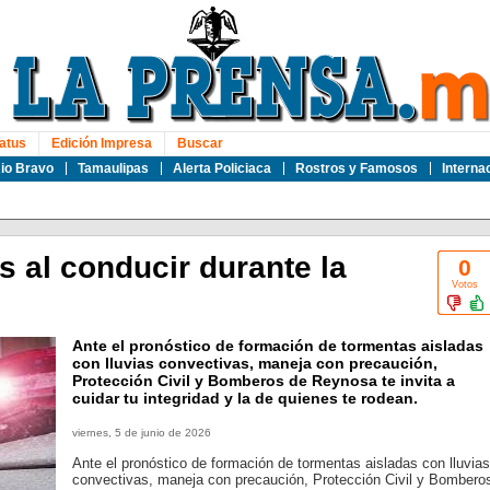
atus
Edición Impresa
Buscar
io Bravo
Tamaulipas
Alerta Policiaca
Rostros y Famosos
Interna
 al conducir durante la
0
Votos
Ante el pronóstico de formación de tormentas aisladas
con lluvias convectivas, maneja con precaución,
Protección Civil y Bomberos de Reynosa te invita a
cuidar tu integridad y la de quienes te rodean.
viernes, 5 de junio de 2026
Ante el pronóstico de formación de tormentas aisladas con lluvias
convectivas, maneja con precaución, Protección Civil y Bombero