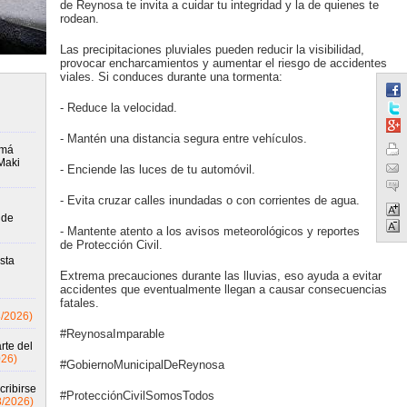
de Reynosa te invita a cuidar tu integridad y la de quienes te
rodean.
Las precipitaciones pluviales pueden reducir la visibilidad,
provocar encharcamientos y aumentar el riesgo de accidentes
viales. Si conduces durante una tormenta:
- Reduce la velocidad.
- Mantén una distancia segura entre vehículos.
amá
Maki
- Enciende las luces de tu automóvil.
- Evita cruzar calles inundadas o con corrientes de agua.
 de
- Mantente atento a los avisos meteorológicos y reportes
de Protección Civil.
sta
Extrema precauciones durante las lluvias, eso ayuda a evitar
accidentes que eventualmente llegan a causar consecuencias
fatales.
8/2026)
#ReynosaImparable
rte del
026)
#GobiernoMunicipalDeReynosa
cribirse
#ProtecciónCivilSomosTodos
8/2026)