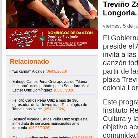
Treviño Z
Longoria.
viernes, 5 de j
El Gobiern
preside el 
invita a la
Relacionado
danzón tod
partir de la
"Es karma": Alcalde
(06/08/2026)
plaza Trevi
Entregó Carlos Peña Ortiz apoyos de ''Mamá
Luchona'', acompañado por la Senadora Maki
colonia Lo
Esther Ortiz Domínguez
(05/08/2026)
Este progr
Felicitó Carlos Peña Ortiz a más de 390
egresados de la Universidad Tecnológica de
Instituto 
Tamaulipas Norte
(05/08/2026)
Cultura y l
Destacó Alcalde Carlos Peña Ortiz respuesta
inmediata de servicios municipales ante
objetivo ac
tormenta
(05/08/2026)
comunidad 