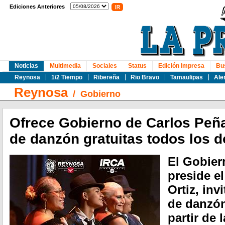
Ediciones Anteriores
Noticias
Multimedia
Sociales
Status
Edición Impresa
Bu
Reynosa
1/2 Tiempo
Ribereña
Rio Bravo
Tamaulipas
Ale
Reynosa
/
Gobierno
Ofrece Gobierno de Carlos Peña
de danzón gratuitas todos los 
El Gobier
preside e
Ortiz, inv
de danzón
partir de 