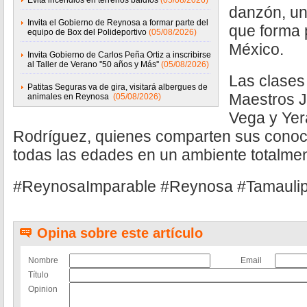
Evita incendios en terrenos baldíos
(05/08/2026)
danzón, un 
Invita el Gobierno de Reynosa a formar parte del
que forma p
equipo de Box del Polideportivo
(05/08/2026)
México.
Invita Gobierno de Carlos Peña Ortiz a inscribirse
al Taller de Verano ''50 años y Más''
(05/08/2026)
Las clases
Patitas Seguras va de gira, visitará albergues de
Maestros J
animales en Reynosa
(05/08/2026)
Vega y Yer
Rodríguez, quienes comparten sus conoc
todas las edades en un ambiente totalment
#ReynosaImparable #Reynosa #Tamauli
Opina sobre este artículo
Nombre
Email
Título
Opinion