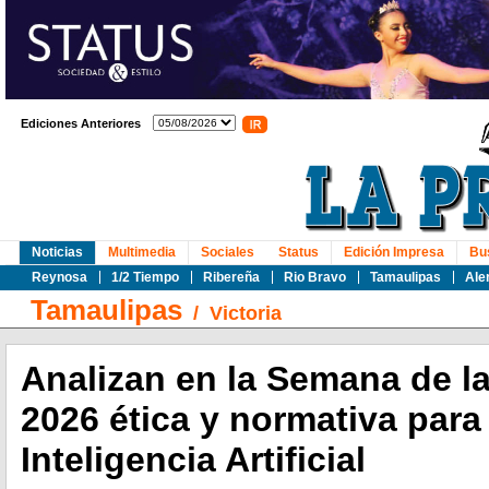
Ediciones Anteriores
Noticias
Multimedia
Sociales
Status
Edición Impresa
Bu
Reynosa
1/2 Tiempo
Ribereña
Rio Bravo
Tamaulipas
Ale
Tamaulipas
/
Victoria
Analizan en la Semana de l
2026 ética y normativa para
Inteligencia Artificial