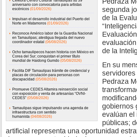
Pedraza Me
Celebra Centro Cultural Tamaulipas su 39°
aniversario con convocatoria para artistas
segunda j
escénicos
(01/09/2026)
de la Evalu
Impulsan el desarrollo industrial del Puerto del
Norte en Matamoros
(01/09/2026)
“Inteligenci
Evaluación
Reconoce Américo labor de la Guardia Nacional
en Tamaulipas; atestigua llegada del nuevo
evaluación
coordinador estatal
(06/08/2026)
de la Inteli
Ocho tamaulipecos hacen historia con México en
Corea del Sur; conquistan el primer título
mundial de Haidong Gumdo
(05/08/2026)
En su mens
Facilita DIF Tamaulipas trámite de credencial y
servidores 
placas de circulación para personas con
discapacidad
(05/08/2026)
Pedraza Me
transformac
Promueve CEDES Altamira reinserción social
con exposición y venta de artesanías “OVNI-
modificand
CEDES”
(05/08/2026)
gobiernos 
Tamaulipas sigue impulsando una agenda de
infraestructura con sentido
evalúan el 
humanista
(04/08/2026)
públicas; d
artificial representa una oportunidad estra