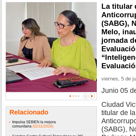
La titular
Anticorru
(SABG), N
Melo, ina
jornada d
Evaluació
“Inteligenc
Evaluaci
viernes, 5 de j
Junio 05 d
Ciudad Vic
Relacionado
titular de l
Anticorrup
Impulsa SEBIEN la mejora
comunitaria
(02/11/2026)
(SABG), N