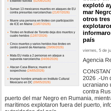
Estallido suicida
(02/08/2026)
explotó a
Suman 13 mexicanos muertos en ataques de EU
mar Negro
contra presuntas narcolanchas
(21/07/2026)
otros tre
Muere una persona en tiroteo con participación
de ICE en Maine
(13/07/2026)
explotaron
informaro
Tiroteo en festival de Toronto deja dos muertos y
cuatro heridos
(12/07/2026)
país
Cinco muertos y varios heridos tras tiroteo en
centro juvenil de Alemania
(29/06/2026)
viernes, 5 de j
Mata EU mata a 2 personas en ataque a
Agencia R
supuesta narcolancha
(04/06/2026)
Atacan Casa Blanca; muere el
CONSTANTA
sospechoso
(24/05/2026)
2026 .-Un 
Irrumpe hombre armado en Instituto Cultural
Mexicano en DC
(09/05/2026)
ucraniano 
contra Rus
puerto del mar Negro en Rumania, mientra
marítimos explotaron fuera del puerto, in