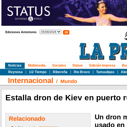
Ediciones Anteriores
Noticias
Multimedia
Sociales
Status
Edición Impresa
Bu
Reynosa
1/2 Tiempo
Ribereña
Rio Bravo
Tamaulipas
Ale
Internacional
/
Mundo
Estalla dron de Kiev en puerto
Un dron m
Relacionado
usado en 