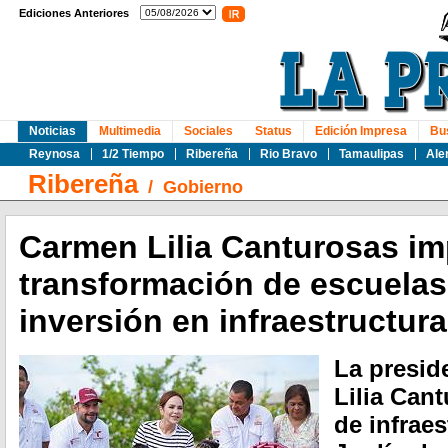
Ediciones Anteriores
Noticias
Multimedia
Sociales
Status
Edición Impresa
Bu
Reynosa
1/2 Tiempo
Ribereña
Rio Bravo
Tamaulipas
Ale
Ribereña
/
Gobierno
Carmen Lilia Canturosas im
transformación de escuelas
inversión en infraestructur
La presid
Lilia Can
de infraes