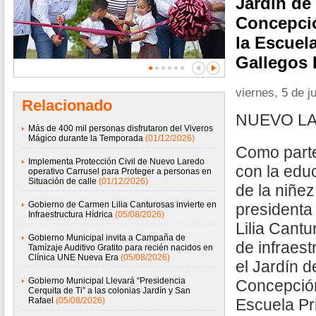
Jardín de
Concepci
la Escuel
Gallegos 
viernes, 5 de j
Relacionado
NUEVO LA
Más de 400 mil personas disfrutaron del Viveros
Mágico durante la Temporada
(01/12/2026)
Como part
Implementa Protección Civil de Nuevo Laredo
con la educ
operativo Carrusel para Proteger a personas en
Situación de calle
(01/12/2026)
de la niñez
Gobierno de Carmen Lilia Canturosas invierte en
presidenta
Infraestructura Hídrica
(05/08/2026)
Lilia Cant
Gobierno Municipal invita a Campaña de
de infraest
Tamízaje Auditivo Gratito para recién nacidos en
Clínica UNE Nueva Era
(05/08/2026)
el Jardín 
Gobierno Municipal Llevará “Presidencia
Concepció
Cerquita de Ti” a las colonias Jardín y San
Rafael
(05/08/2026)
Escuela Pr