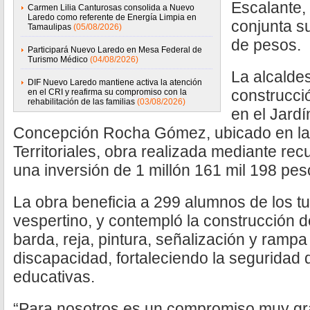
Escalante,
Carmen Lilia Canturosas consolida a Nuevo
Laredo como referente de Energía Limpia en
conjunta su
Tamaulipas
(05/08/2026)
de pesos.
Participará Nuevo Laredo en Mesa Federal de
Turismo Médico
(04/08/2026)
La alcalde
DIF Nuevo Laredo mantiene activa la atención
construcci
en el CRI y reafirma su compromiso con la
rehabilitación de las familias
(03/08/2026)
en el Jard
Concepción Rocha Gómez, ubicado en la
Territoriales, obra realizada mediante re
una inversión de 1 millón 161 mil 198 pes
La obra beneficia a 299 alumnos de los t
vespertino, y contempló la construcción d
barda, reja, pintura, señalización y ramp
discapacidad, fortaleciendo la seguridad 
educativas.
“Para nosotros es un compromiso muy gr